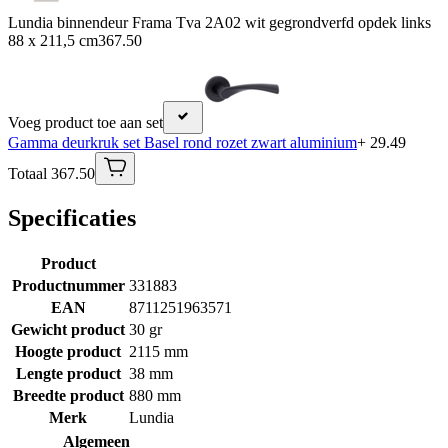
Lundia binnendeur Frama Tva 2A02 wit gegrondverfd opdek links
88 x 211,5 cm
367.50
Voeg product toe aan set
Gamma deurkruk set Basel rond rozet zwart aluminium
+ 29.49
Totaal 367.50
Specificaties
Product
Productnummer
331883
EAN
8711251963571
Gewicht product
30 gr
Hoogte product
2115 mm
Lengte product
38 mm
Breedte product
880 mm
Merk
Lundia
Algemeen