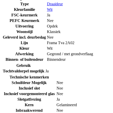
Type
Draaideur
Kleurfamilie
Wit
FSC-keurmerk
Ja
PEFC Keurmerk
Nee
Uitvoering
Opdek
Woonstijl
Klassiek
Geleverd incl. deurbeslag
Nee
Lijn
Frama Tva 2A02
Kleur
Wit
Afwerking
Gegrond / met grondverflaag
Binnen- of buitendeur
Binnendeur
Gebruik
Tochtvaldorpel mogelijk
Ja
Technische kenmerken
Schuifdeur Mogelijk
Nee
Inclusief slot
Nee
Inclusief voorgemonteerd glas
Nee
Slotgatfrezing
Ja
Kern
Gelamineerd
Inbraakwerend
Nee