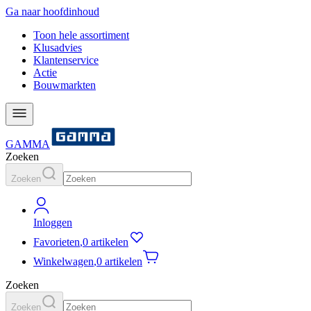
Ga naar hoofdinhoud
Toon hele assortiment
Klusadvies
Klantenservice
Actie
Bouwmarkten
GAMMA
Zoeken
Zoeken
Inloggen
Favorieten
,
0 artikelen
Winkelwagen
,
0 artikelen
Zoeken
Zoeken