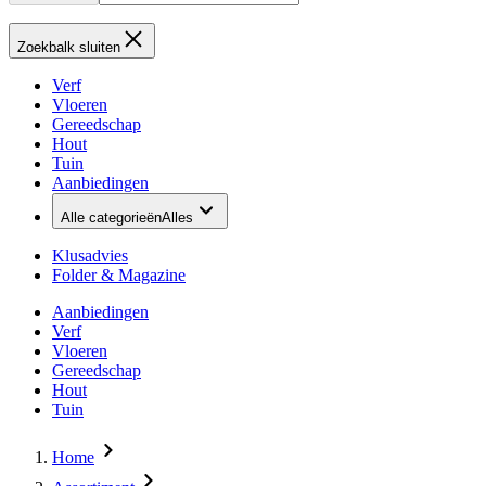
Zoekbalk sluiten
Verf
Vloeren
Gereedschap
Hout
Tuin
Aanbiedingen
Alle categorieën
Alles
Klusadvies
Folder & Magazine
Aanbiedingen
Verf
Vloeren
Gereedschap
Hout
Tuin
Home