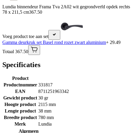
Lundia binnendeur Frama Tva 2A02 wit gegrondverfd opdek rechts
78 x 211,5 cm
367.50
Voeg product toe aan set
Gamma deurkruk set Basel rond rozet zwart aluminium
+ 29.49
Totaal 367.50
Specificaties
Product
Productnummer
331817
EAN
8711251963342
Gewicht product
30 gr
Hoogte product
2115 mm
Lengte product
38 mm
Breedte product
780 mm
Merk
Lundia
Algemeen