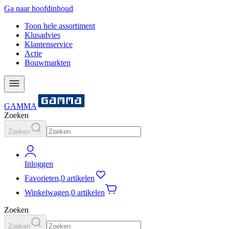
Ga naar hoofdinhoud
Toon hele assortiment
Klusadvies
Klantenservice
Actie
Bouwmarkten
GAMMA
Zoeken
Zoeken
Inloggen
Favorieten
,
0 artikelen
Winkelwagen
,
0 artikelen
Zoeken
Zoeken