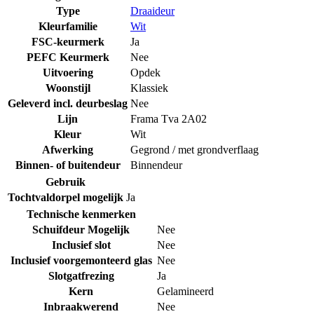
Type
Draaideur
Kleurfamilie
Wit
FSC-keurmerk
Ja
PEFC Keurmerk
Nee
Uitvoering
Opdek
Woonstijl
Klassiek
Geleverd incl. deurbeslag
Nee
Lijn
Frama Tva 2A02
Kleur
Wit
Afwerking
Gegrond / met grondverflaag
Binnen- of buitendeur
Binnendeur
Gebruik
Tochtvaldorpel mogelijk
Ja
Technische kenmerken
Schuifdeur Mogelijk
Nee
Inclusief slot
Nee
Inclusief voorgemonteerd glas
Nee
Slotgatfrezing
Ja
Kern
Gelamineerd
Inbraakwerend
Nee