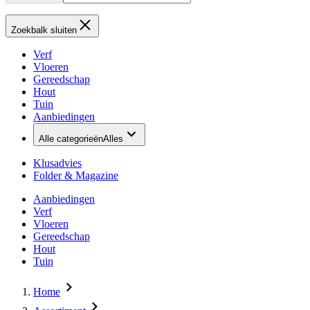
Zoekbalk sluiten
Verf
Vloeren
Gereedschap
Hout
Tuin
Aanbiedingen
Alle categorieën
Alles
Klusadvies
Folder & Magazine
Aanbiedingen
Verf
Vloeren
Gereedschap
Hout
Tuin
Home