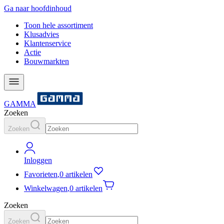
Ga naar hoofdinhoud
Toon hele assortiment
Klusadvies
Klantenservice
Actie
Bouwmarkten
GAMMA
Zoeken
Zoeken
Inloggen
Favorieten
,
0 artikelen
Winkelwagen
,
0 artikelen
Zoeken
Zoeken