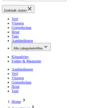
Zoekbalk sluiten
Verf
Vloeren
Gereedschap
Hout
Tuin
Aanbiedingen
Alle categorieën
Alles
Klusadvies
Folder & Magazine
Aanbiedingen
Verf
Vloeren
Gereedschap
Hout
Tuin
Home