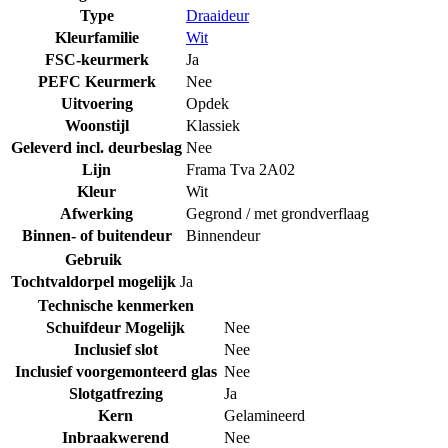
Type
Draaideur
Kleurfamilie
Wit
FSC-keurmerk
Ja
PEFC Keurmerk
Nee
Uitvoering
Opdek
Woonstijl
Klassiek
Geleverd incl. deurbeslag
Nee
Lijn
Frama Tva 2A02
Kleur
Wit
Afwerking
Gegrond / met grondverflaag
Binnen- of buitendeur
Binnendeur
Gebruik
Tochtvaldorpel mogelijk
Ja
Technische kenmerken
Schuifdeur Mogelijk
Nee
Inclusief slot
Nee
Inclusief voorgemonteerd glas
Nee
Slotgatfrezing
Ja
Kern
Gelamineerd
Inbraakwerend
Nee