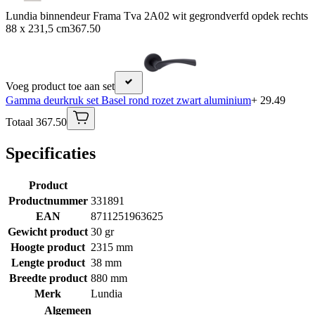
Lundia binnendeur Frama Tva 2A02 wit gegrondverfd opdek rechts
88 x 231,5 cm
367.50
Voeg product toe aan set
Gamma deurkruk set Basel rond rozet zwart aluminium
+ 29.49
Totaal 367.50
Specificaties
Product
Productnummer
331891
EAN
8711251963625
Gewicht product
30 gr
Hoogte product
2315 mm
Lengte product
38 mm
Breedte product
880 mm
Merk
Lundia
Algemeen