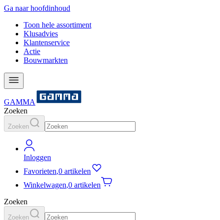
Ga naar hoofdinhoud
Toon hele assortiment
Klusadvies
Klantenservice
Actie
Bouwmarkten
GAMMA
Zoeken
Zoeken
Inloggen
Favorieten
,
0 artikelen
Winkelwagen
,
0 artikelen
Zoeken
Zoeken