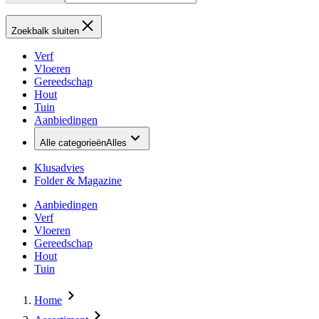
Zoekbalk sluiten
Verf
Vloeren
Gereedschap
Hout
Tuin
Aanbiedingen
Alle categorieën
Alles
Klusadvies
Folder & Magazine
Aanbiedingen
Verf
Vloeren
Gereedschap
Hout
Tuin
Home