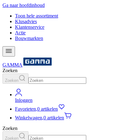
Ga naar hoofdinhoud
Toon hele assortiment
Klusadvies
Klantenservice
Actie
Bouwmarkten
GAMMA
Zoeken
Zoeken
Inloggen
Favorieten
,
0 artikelen
Winkelwagen
,
0 artikelen
Zoeken
Zoeken