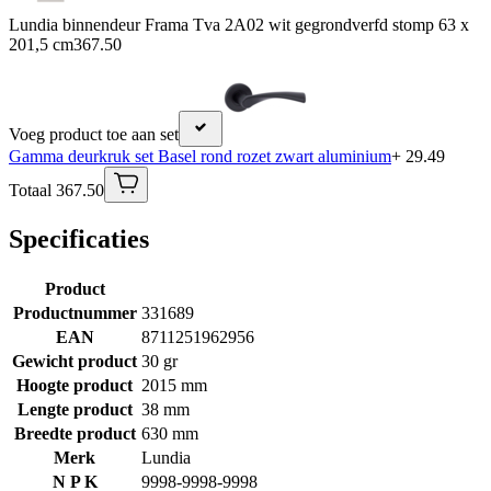
Lundia binnendeur Frama Tva 2A02 wit gegrondverfd stomp 63 x
201,5 cm
367.50
Voeg product toe aan set
Gamma deurkruk set Basel rond rozet zwart aluminium
+ 29.49
Totaal 367.50
Specificaties
Product
Productnummer
331689
EAN
8711251962956
Gewicht product
30 gr
Hoogte product
2015 mm
Lengte product
38 mm
Breedte product
630 mm
Merk
Lundia
N P K
9998-9998-9998