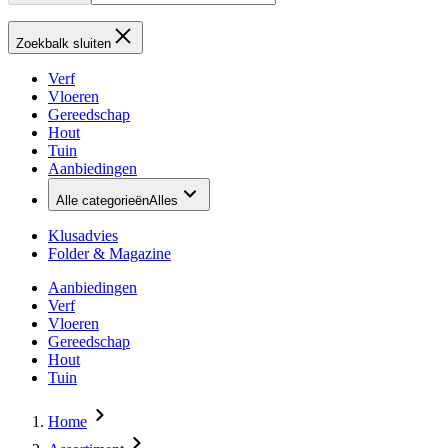
Zoekbalk sluiten
Verf
Vloeren
Gereedschap
Hout
Tuin
Aanbiedingen
Alle categorieën
Alles
Klusadvies
Folder & Magazine
Aanbiedingen
Verf
Vloeren
Gereedschap
Hout
Tuin
Home