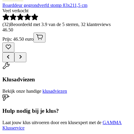
Boarddeur gegrondverfd stomp 83x211,5 cm
Veel verkocht
(
32
)
Beoordeeld met 3.9 van de 5 sterren, 32 klantreviews
46
.
50
Prijs: 46.50 euro
Klusadviezen
Bekijk onze handige
klusadviezen
Hulp nodig bij je klus?
Laat jouw klus uitvoeren door een klusexpert met de
GAMMA
Klusservice