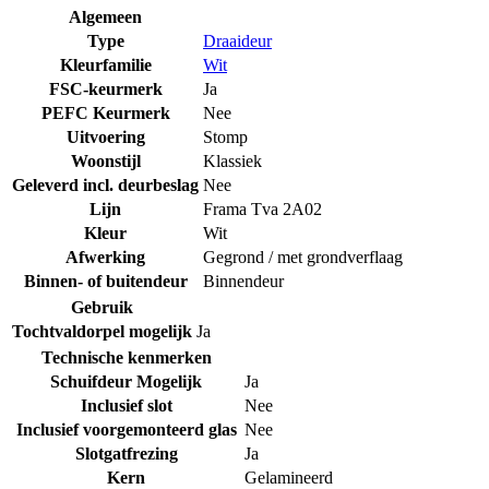
Algemeen
Type
Draaideur
Kleurfamilie
Wit
FSC-keurmerk
Ja
PEFC Keurmerk
Nee
Uitvoering
Stomp
Woonstijl
Klassiek
Geleverd incl. deurbeslag
Nee
Lijn
Frama Tva 2A02
Kleur
Wit
Afwerking
Gegrond / met grondverflaag
Binnen- of buitendeur
Binnendeur
Gebruik
Tochtvaldorpel mogelijk
Ja
Technische kenmerken
Schuifdeur Mogelijk
Ja
Inclusief slot
Nee
Inclusief voorgemonteerd glas
Nee
Slotgatfrezing
Ja
Kern
Gelamineerd