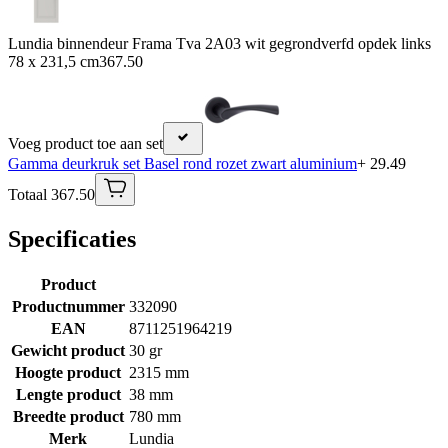
Lundia binnendeur Frama Tva 2A03 wit gegrondverfd opdek links
78 x 231,5 cm
367.50
Voeg product toe aan set
Gamma deurkruk set Basel rond rozet zwart aluminium
+ 29.49
Totaal 367.50
Specificaties
Product
Productnummer
332090
EAN
8711251964219
Gewicht product
30 gr
Hoogte product
2315 mm
Lengte product
38 mm
Breedte product
780 mm
Merk
Lundia