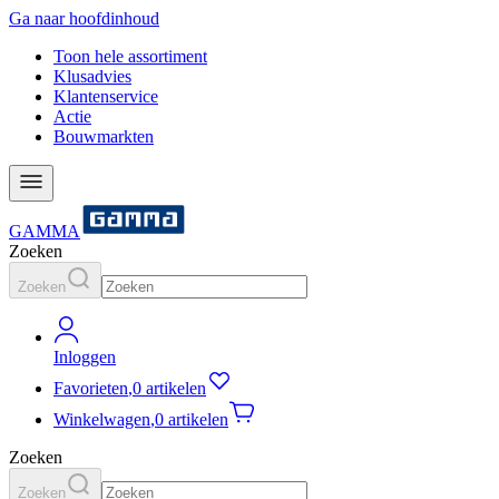
Ga naar hoofdinhoud
Toon hele assortiment
Klusadvies
Klantenservice
Actie
Bouwmarkten
GAMMA
Zoeken
Zoeken
Inloggen
Favorieten
,
0 artikelen
Winkelwagen
,
0 artikelen
Zoeken
Zoeken