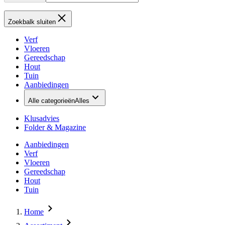
Zoekbalk sluiten
Verf
Vloeren
Gereedschap
Hout
Tuin
Aanbiedingen
Alle categorieën
Alles
Klusadvies
Folder & Magazine
Aanbiedingen
Verf
Vloeren
Gereedschap
Hout
Tuin
Home