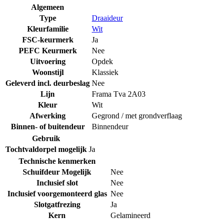
Algemeen
Type
Draaideur
Kleurfamilie
Wit
FSC-keurmerk
Ja
PEFC Keurmerk
Nee
Uitvoering
Opdek
Woonstijl
Klassiek
Geleverd incl. deurbeslag
Nee
Lijn
Frama Tva 2A03
Kleur
Wit
Afwerking
Gegrond / met grondverflaag
Binnen- of buitendeur
Binnendeur
Gebruik
Tochtvaldorpel mogelijk
Ja
Technische kenmerken
Schuifdeur Mogelijk
Nee
Inclusief slot
Nee
Inclusief voorgemonteerd glas
Nee
Slotgatfrezing
Ja
Kern
Gelamineerd