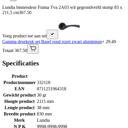
Lundia binnendeur Frama Tva 2A03 wit gegrondverfd stomp 83 x
211,5 cm
367.50
Voeg product toe aan set
Gamma deurkruk set Basel rond rozet zwart aluminium
+ 29.49
Totaal 367.50
Specificaties
Product
Productnummer
332118
EAN
8711251964318
Gewicht product
30 gr
Hoogte product
2115 mm
Lengte product
38 mm
Breedte product
830 mm
Merk
Lundia
N P K
9998-9998-9998