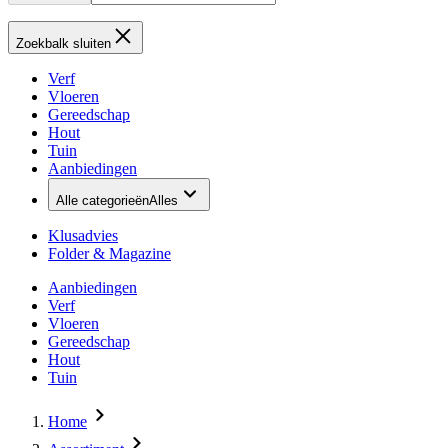
Zoekbalk sluiten
Verf
Vloeren
Gereedschap
Hout
Tuin
Aanbiedingen
Alle categorieën
Alles
Klusadvies
Folder & Magazine
Aanbiedingen
Verf
Vloeren
Gereedschap
Hout
Tuin
Home