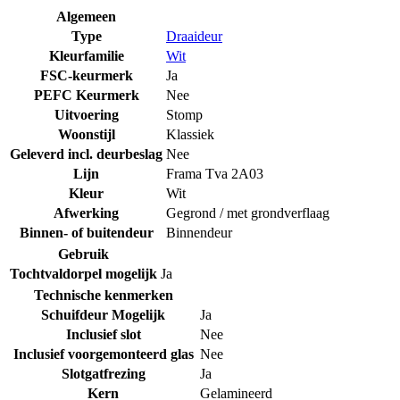
Algemeen
Type
Draaideur
Kleurfamilie
Wit
FSC-keurmerk
Ja
PEFC Keurmerk
Nee
Uitvoering
Stomp
Woonstijl
Klassiek
Geleverd incl. deurbeslag
Nee
Lijn
Frama Tva 2A03
Kleur
Wit
Afwerking
Gegrond / met grondverflaag
Binnen- of buitendeur
Binnendeur
Gebruik
Tochtvaldorpel mogelijk
Ja
Technische kenmerken
Schuifdeur Mogelijk
Ja
Inclusief slot
Nee
Inclusief voorgemonteerd glas
Nee
Slotgatfrezing
Ja
Kern
Gelamineerd