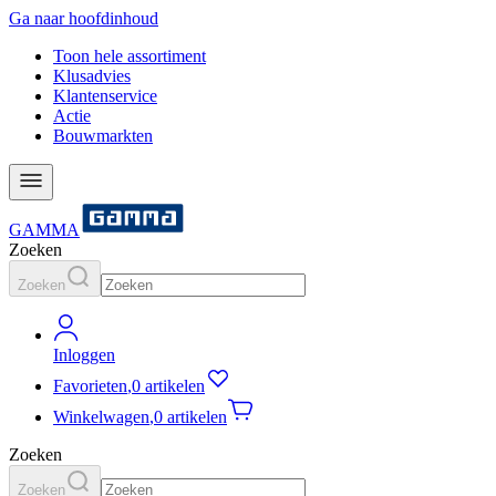
Ga naar hoofdinhoud
Toon hele assortiment
Klusadvies
Klantenservice
Actie
Bouwmarkten
GAMMA
Zoeken
Zoeken
Inloggen
Favorieten
,
0 artikelen
Winkelwagen
,
0 artikelen
Zoeken
Zoeken