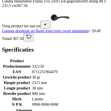
Lundia binnendeur Frama Tva 2A03 wit gegrondverfd stomp 88 x
231,5 cm
367.50
Voeg product toe aan set
Gamma deurkruk set Basel rond rozet zwart aluminium
+ 29.49
Totaal 367.50
Specificaties
Product
Productnummer
332130
EAN
8711251964479
Gewicht product
30 gr
Hoogte product
2315 mm
Lengte product
38 mm
Breedte product
880 mm
Merk
Lundia
N P K
9998-9998-9998
Algemeen