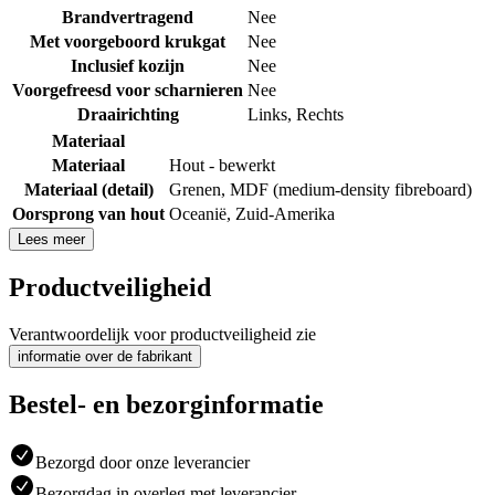
Brandvertragend
Nee
Met voorgeboord krukgat
Nee
Inclusief kozijn
Nee
Voorgefreesd voor scharnieren
Nee
Draairichting
Links
,
Rechts
Materiaal
Materiaal
Hout - bewerkt
Materiaal (detail)
Grenen
,
MDF (medium-density fibreboard)
Oorsprong van hout
Oceanië
,
Zuid-Amerika
Lees meer
Productveiligheid
Verantwoordelijk voor productveiligheid zie
informatie over de fabrikant
Bestel- en bezorginformatie
Bezorgd door onze leverancier
Bezorgdag in overleg met leverancier