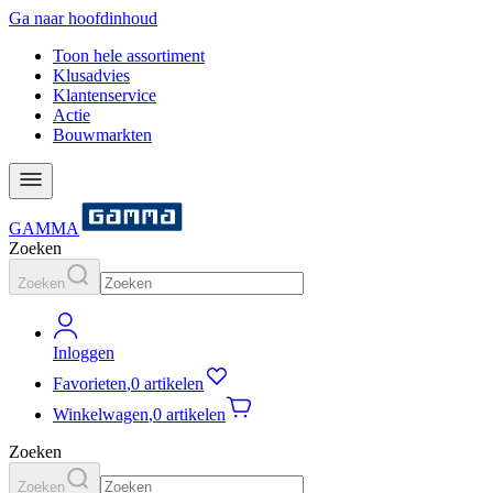
Ga naar hoofdinhoud
Toon hele assortiment
Klusadvies
Klantenservice
Actie
Bouwmarkten
GAMMA
Zoeken
Zoeken
Inloggen
Favorieten
,
0 artikelen
Winkelwagen
,
0 artikelen
Zoeken
Zoeken