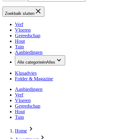
Zoekbalk sluiten
Verf
Vloeren
Gereedschap
Hout
Tuin
Aanbiedingen
Alle categorieën
Alles
Klusadvies
Folder & Magazine
Aanbiedingen
Verf
Vloeren
Gereedschap
Hout
Tuin
Home