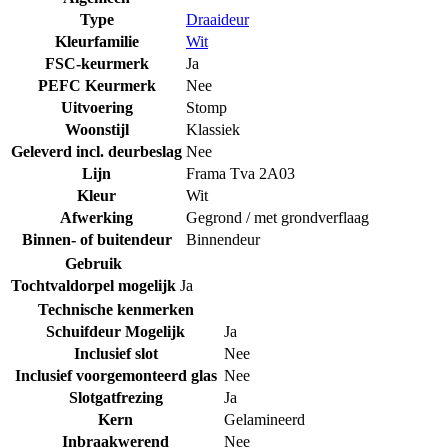
Type
Draaideur
Kleurfamilie
Wit
FSC-keurmerk
Ja
PEFC Keurmerk
Nee
Uitvoering
Stomp
Woonstijl
Klassiek
Geleverd incl. deurbeslag
Nee
Lijn
Frama Tva 2A03
Kleur
Wit
Afwerking
Gegrond / met grondverflaag
Binnen- of buitendeur
Binnendeur
Gebruik
Tochtvaldorpel mogelijk
Ja
Technische kenmerken
Schuifdeur Mogelijk
Ja
Inclusief slot
Nee
Inclusief voorgemonteerd glas
Nee
Slotgatfrezing
Ja
Kern
Gelamineerd
Inbraakwerend
Nee