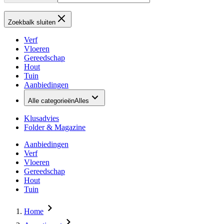
Zoekbalk sluiten
Verf
Vloeren
Gereedschap
Hout
Tuin
Aanbiedingen
Alle categorieën
Alles
Klusadvies
Folder & Magazine
Aanbiedingen
Verf
Vloeren
Gereedschap
Hout
Tuin
Home