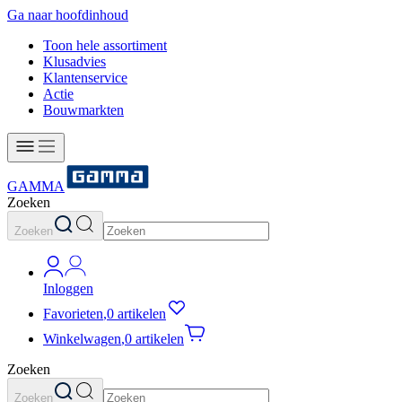
Ga naar hoofdinhoud
Toon hele assortiment
Klusadvies
Klantenservice
Actie
Bouwmarkten
GAMMA
Zoeken
Zoeken
Inloggen
Favorieten
,
0 artikelen
Winkelwagen
,
0 artikelen
Zoeken
Zoeken