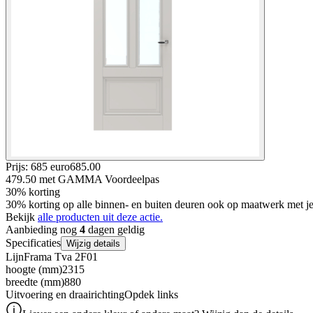
Prijs: 685 euro
685
.
00
479.50
met GAMMA Voordeelpas
30% korting
30% korting op alle binnen- en buiten deuren ook op maatwerk met
Bekijk
alle producten uit deze actie.
Aanbieding nog
4
dagen geldig
Specificaties
Wijzig details
Lijn
Frama Tva 2F01
hoogte (mm)
2315
breedte (mm)
880
Uitvoering en draairichting
Opdek links