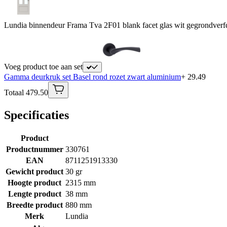
Lundia binnendeur Frama Tva 2F01 blank facet glas wit gegrondverf
Voeg product toe aan set
Gamma deurkruk set Basel rond rozet zwart aluminium
+ 29.49
Totaal 479.50
Specificaties
Product
Productnummer
330761
EAN
8711251913330
Gewicht product
30 gr
Hoogte product
2315 mm
Lengte product
38 mm
Breedte product
880 mm
Merk
Lundia