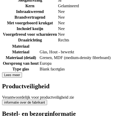
Slotgatfrezing
Ja
Kern
Gelamineerd
Inbraakwerend
Nee
Brandvertragend
Nee
Met voorgeboord krukgat
Nee
Inclusief kozijn
Nee
Voorgefreesd voor scharnieren
Nee
Draairichting
Rechts
Materiaal
Materiaal
Glas
,
Hout - bewerkt
Materiaal (detail)
Grenen
,
MDF (medium-density fibreboard)
Oorsprong van hout
Europa
Type glas
Blank facetglas
Lees meer
Productveiligheid
Verantwoordelijk voor productveiligheid zie
informatie over de fabrikant
Bestel- en bezorginformatie