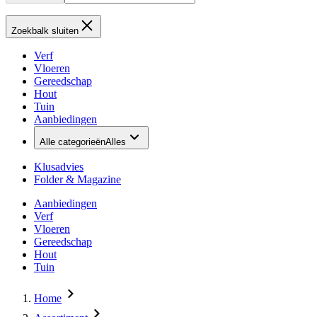
Zoekbalk sluiten
Verf
Vloeren
Gereedschap
Hout
Tuin
Aanbiedingen
Alle categorieën
Alles
Klusadvies
Folder & Magazine
Aanbiedingen
Verf
Vloeren
Gereedschap
Hout
Tuin
Home