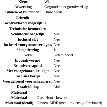
Kleur
Wit
Afwerking
Gegrond / met grondverflaag
Binnen- of buitendeur
Binnendeur
Gebruik
Tochtvaldorpel mogelijk
Ja
Technische kenmerken
Schuifdeur Mogelijk
Nee
Inclusief slot
Nee
Inclusief voorgemonteerd glas
Nee
Slotgatfrezing
Ja
Kern
Gelamineerd
Inbraakwerend
Nee
Brandvertragend
Nee
Met voorgeboord krukgat
Nee
Inclusief kozijn
Nee
Voorgefreesd voor scharnieren
Nee
Draairichting
Links
Materiaal
Materiaal
Glas
,
Hout - bewerkt
Materiaal (detail)
Grenen
,
MDF (medium-density fibreboard)