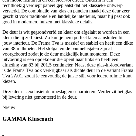
rechthoekig verdiept paneel geplaatst dat het klassieke ontwerp
versterkt. De combinatie van glas en panelen maakt deze deur zeer
geschikt voor traditionele en landelijke interieurs, maar hij past ook
goed in modernere huizen met klassieke details.
De deur is wit gegrondverfd en klaar om afgelakt te worden in een
kleur die jij zelf kiest. Zo kun je hem perfect laten aansluiten bij
jouw interieur. De Frama Tva is massief en stabiel en heeft een dikte
van 38 millimeter. Het slotgat en de paumellegaten zijn al
voorgeboord zodat je de deur makkelijk kunt monteren. Deze
uitvoering is een opdekdeur die opent naar links en heeft een
afmeting van 83 bij 201,5 centimeter. Naast deze glas-in-loodvariant
is de Frama Tva ook verkrijgbaar als dichte deur in de variant Frama
Tva 2A01, zodat je eenvoudig de juiste stijl voor iedere ruimte kunt
kiezen.
Deze deur is exclusief deurbeslag en scharnieren. Verder zit het glas
bij levering niet gemonteerd in de deur.
Nieuw
GAMMA Kluscoach