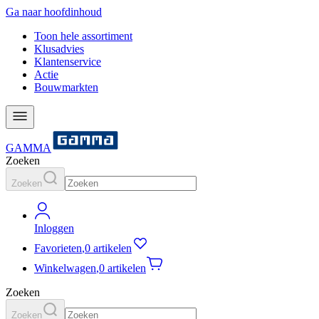
Ga naar hoofdinhoud
Toon hele assortiment
Klusadvies
Klantenservice
Actie
Bouwmarkten
GAMMA
Zoeken
Zoeken
Inloggen
Favorieten
,
0 artikelen
Winkelwagen
,
0 artikelen
Zoeken
Zoeken