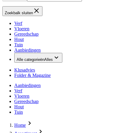
Zoekbalk sluiten
Verf
Vloeren
Gereedschap
Hout
Tuin
Aanbiedingen
Alle categorieën
Alles
Klusadvies
Folder & Magazine
Aanbiedingen
Verf
Vloeren
Gereedschap
Hout
Tuin
Home