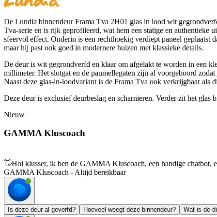
De Lundia binnendeur Frama Tva 2H01 glas in lood wit gegrondverfd 
Tva-serie en is rijk geprofileerd, wat hem een statige en authentieke 
sfeervol effect. Onderin is een rechthoekig verdiept paneel geplaatst d
maar hij past ook goed in modernere huizen met klassieke details.
De deur is wit gegrondverfd en klaar om afgelakt te worden in een kleur
millimeter. Het slotgat en de paumellegaten zijn al voorgeboord zodat
Naast deze glas-in-loodvariant is de Frama Tva ook verkrijgbaar als di
Deze deur is exclusief deurbeslag en scharnieren. Verder zit het glas b
Nieuw
GAMMA Kluscoach
👋
Hoi klusser, ik ben de GAMMA Kluscoach, een handige chatbot, en 
GAMMA Kluscoach - Altijd bereikbaar
Is deze deur al geverfd?
Hoeveel weegt deze binnendeur?
Wat is de d