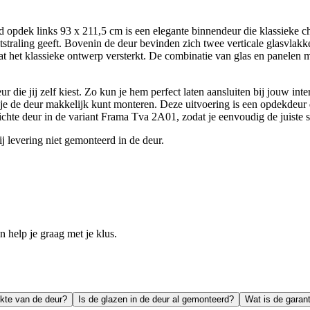
opdek links 93 x 211,5 cm is een elegante binnendeur die klassieke c
uitstraling geeft. Bovenin de deur bevinden zich twee verticale glasvlak
at het klassieke ontwerp versterkt. De combinatie van glas en panelen ma
 die jij zelf kiest. Zo kun je hem perfect laten aansluiten bij jouw int
 je de deur makkelijk kunt monteren. Deze uitvoering is een opdekdeur d
chte deur in de variant Frama Tva 2A01, zodat je eenvoudig de juiste st
ij levering niet gemonteerd in de deur.
help je graag met je klus.
ikte van de deur?
Is de glazen in de deur al gemonteerd?
Wat is de garan