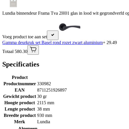
Lundia binnendeur Frama Tva 2H01 glas in lood wit gegrondverfd op
Voeg product toe aan set
Gamma deurkruk set Basel rond rozet zwart aluminium
+ 29.49
Totaal 580.30
Specificaties
Product
Productnummer
330982
EAN
8711251926897
Gewicht product
30 gr
Hoogte product
2115 mm
Lengte product
38 mm
Breedte product
930 mm
Merk
Lundia
Algemeen