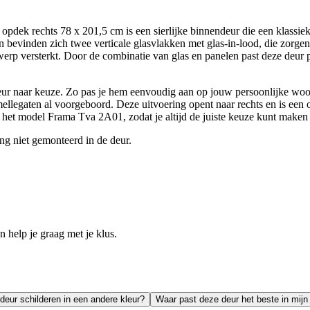
dek rechts 78 x 201,5 cm is een sierlijke binnendeur die een klassieke
nin bevinden zich twee verticale glasvlakken met glas-in-lood, die zorge
werp versterkt. Door de combinatie van glas en panelen past deze deur per
eur naar keuze. Zo pas je hem eenvoudig aan op jouw persoonlijke woon
mellegaten al voorgeboord. Deze uitvoering opent naar rechts en is een 
n het model Frama Tva 2A01, zodat je altijd de juiste keuze kunt maken 
ing niet gemonteerd in de deur.
help je graag met je klus.
deur schilderen in een andere kleur?
Waar past deze deur het beste in mijn