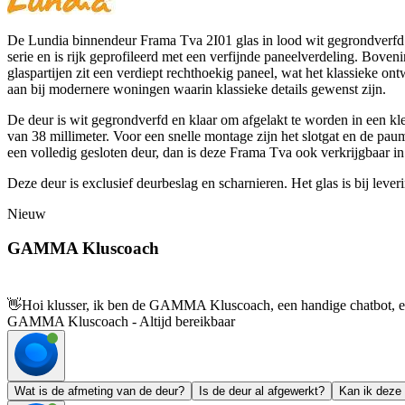
De Lundia binnendeur Frama Tva 2I01 glas in lood wit gegrondverfd op
serie en is rijk geprofileerd met een verfijnde paneelverdeling. Bove
glaspartijen zit een verdiept rechthoekig paneel, wat het klassieke ont
aan bij modernere woningen waarin klassieke details gewenst zijn.
De deur is wit gegrondverfd en klaar om afgelakt te worden in een kl
van 38 millimeter. Voor een snelle montage zijn het slotgat en de pau
een volledig gesloten deur, dan is deze Frama Tva ook verkrijgbaar i
Deze deur is exclusief deurbeslag en scharnieren. Het glas is bij lever
Nieuw
GAMMA Kluscoach
👋
Hoi klusser, ik ben de GAMMA Kluscoach, een handige chatbot, en 
GAMMA Kluscoach - Altijd bereikbaar
Wat is de afmeting van de deur?
Is de deur al afgewerkt?
Kan ik deze 