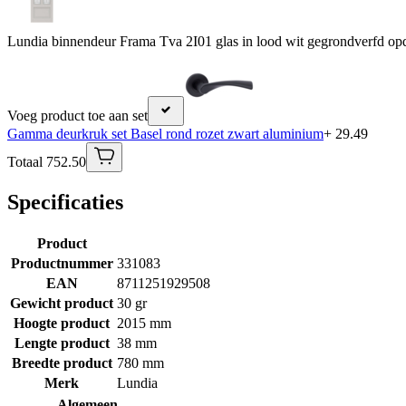
Lundia binnendeur Frama Tva 2I01 glas in lood wit gegrondverfd op
Voeg product toe aan set
Gamma deurkruk set Basel rond rozet zwart aluminium
+ 29.49
Totaal 752.50
Specificaties
Product
Productnummer
331083
EAN
8711251929508
Gewicht product
30 gr
Hoogte product
2015 mm
Lengte product
38 mm
Breedte product
780 mm
Merk
Lundia
Algemeen