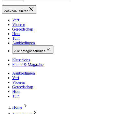
Zoekbalk sluiten
Verf
Vloeren
Gereedschap
Hout
Tuin
Aanbiedingen
Alle categorieën
Alles
Klusadvies
Folder & Magazine
Aanbiedingen
Verf
Vloeren
Gereedschap
Hout
Tuin
Home