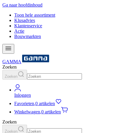
Ga naar hoofdinhoud
Toon hele assortiment
Klusadvies
Klantenservice
Actie
Bouwmarkten
GAMMA
Zoeken
Zoeken
Inloggen
Favorieten
,
0 artikelen
Winkelwagen
,
0 artikelen
Zoeken
Zoeken