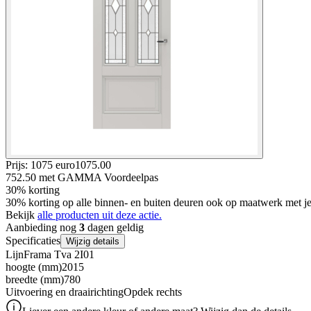
Prijs: 1075 euro
1075
.
00
752.50
met GAMMA Voordeelpas
30% korting
30% korting op alle binnen- en buiten deuren ook op maatwerk met
Bekijk
alle producten uit deze actie.
Aanbieding nog
3
dagen geldig
Specificaties
Wijzig details
Lijn
Frama Tva 2I01
hoogte (mm)
2015
breedte (mm)
780
Uitvoering en draairichting
Opdek rechts