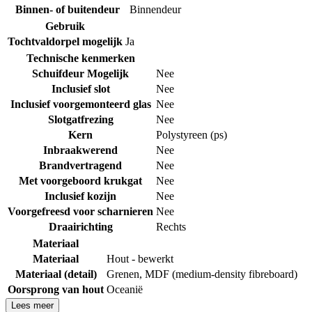
Binnen- of buitendeur
Binnendeur
Gebruik
Tochtvaldorpel mogelijk
Ja
Technische kenmerken
Schuifdeur Mogelijk
Nee
Inclusief slot
Nee
Inclusief voorgemonteerd glas
Nee
Slotgatfrezing
Nee
Kern
Polystyreen (ps)
Inbraakwerend
Nee
Brandvertragend
Nee
Met voorgeboord krukgat
Nee
Inclusief kozijn
Nee
Voorgefreesd voor scharnieren
Nee
Draairichting
Rechts
Materiaal
Materiaal
Hout - bewerkt
Materiaal (detail)
Grenen
,
MDF (medium-density fibreboard)
Oorsprong van hout
Oceanië
Lees meer