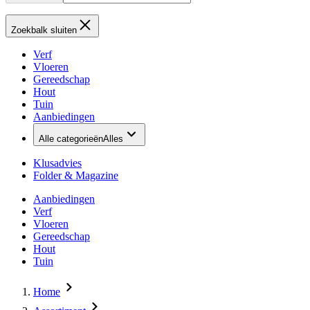
Zoekbalk sluiten
Verf
Vloeren
Gereedschap
Hout
Tuin
Aanbiedingen
Alle categorieën
Alles
Klusadvies
Folder & Magazine
Aanbiedingen
Verf
Vloeren
Gereedschap
Hout
Tuin
Home