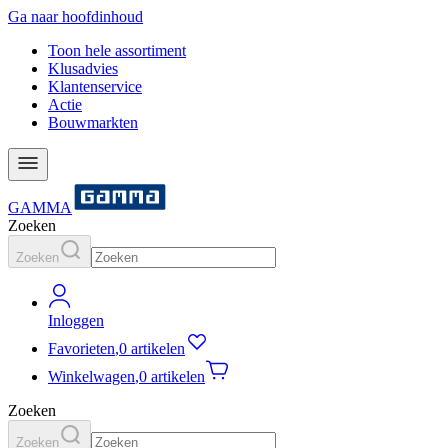
Ga naar hoofdinhoud
Toon hele assortiment
Klusadvies
Klantenservice
Actie
Bouwmarkten
GAMMA
Zoeken
Zoeken
Inloggen
Favorieten
,
0 artikelen
Winkelwagen
,
0 artikelen
Zoeken
Zoeken