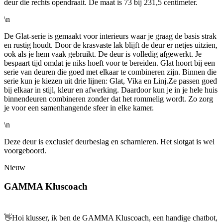
deur die rechts opendraait. De maat is 73 bij 231,5 centimeter.
\n
De Glat-serie is gemaakt voor interieurs waar je graag de basis strak
en rustig houdt. Door de krasvaste lak blijft de deur er netjes uitzien,
ook als je hem vaak gebruikt. De deur is volledig afgewerkt. Je
bespaart tijd omdat je niks hoeft voor te bereiden. Glat hoort bij een
serie van deuren die goed met elkaar te combineren zijn. Binnen die
serie kun je kiezen uit drie lijnen: Glat, Vika en Linj.Ze passen goed
bij elkaar in stijl, kleur en afwerking. Daardoor kun je in je hele huis
binnendeuren combineren zonder dat het rommelig wordt. Zo zorg
je voor een samenhangende sfeer in elke kamer.
\n
Deze deur is exclusief deurbeslag en scharnieren. Het slotgat is wel
voorgeboord.
Nieuw
GAMMA Kluscoach
👋
Hoi klusser, ik ben de GAMMA Kluscoach, een handige chatbot,