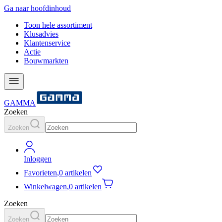
Ga naar hoofdinhoud
Toon hele assortiment
Klusadvies
Klantenservice
Actie
Bouwmarkten
GAMMA
Zoeken
Zoeken
Inloggen
Favorieten
,
0 artikelen
Winkelwagen
,
0 artikelen
Zoeken
Zoeken