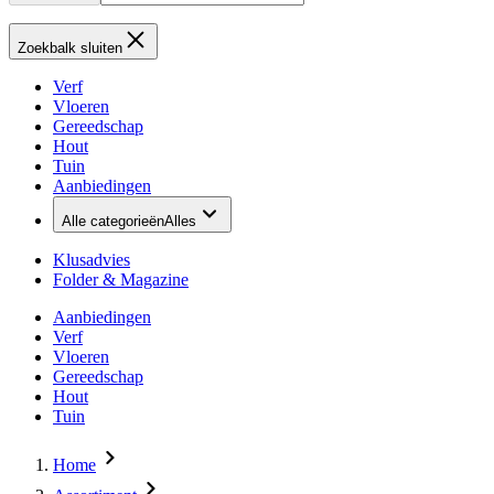
Zoekbalk sluiten
Verf
Vloeren
Gereedschap
Hout
Tuin
Aanbiedingen
Alle categorieën
Alles
Klusadvies
Folder & Magazine
Aanbiedingen
Verf
Vloeren
Gereedschap
Hout
Tuin
Home