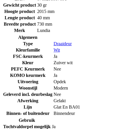
Gewicht product
30 gr
Hoogte product
2015 mm
Lengte product
40 mm
Breedte product
730 mm
Merk
Lundia
Algemeen
Type
Draaideur
Kleurfamilie
Wit
FSC-keurmerk
Ja
Kleur
Zuiver wit
PEFC Keurmerk
Nee
KOMO keurmerk
Ja
Uitvoering
Opdek
Woonstijl
Modern
Geleverd incl. deurbeslag
Nee
Afwerking
Gelakt
Lijn
Glat En BA01
Binnen- of buitendeur
Binnendeur
Gebruik
Tochtvaldorpel mogelijk
Ja