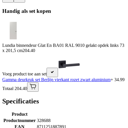
Handig als set kopen
Lundia binnendeur Glat En BA01 RAL 9010 gelakt opdek links 73
x 201,5 cm
204.40
Voeg product toe aan set
Gamma deurkruk set Berlijn vierkant rozet zwart aluminium
+ 34.99
Totaal 204.40
Specificaties
Product
Productnummer
328688
EAN
8711251887891