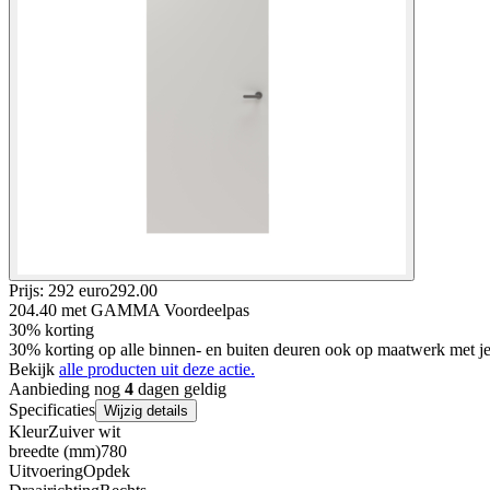
Prijs: 292 euro
292
.
00
204.40
met GAMMA Voordeelpas
30% korting
30% korting op alle binnen- en buiten deuren ook op maatwerk met
Bekijk
alle producten uit deze actie.
Aanbieding nog
4
dagen geldig
Specificaties
Wijzig details
Kleur
Zuiver wit
breedte (mm)
780
Uitvoering
Opdek