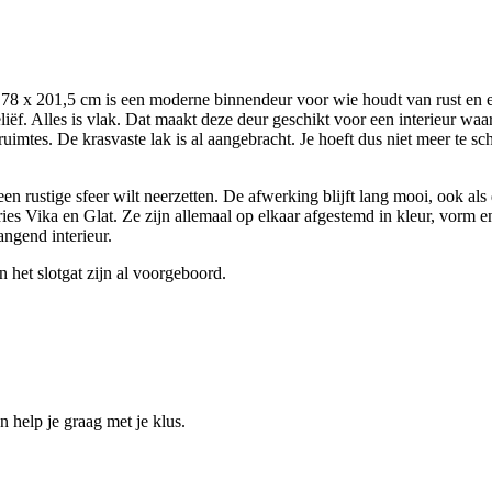
x 201,5 cm is een moderne binnendeur voor wie houdt van rust en een
liëf. Alles is vlak. Dat maakt deze deur geschikt voor een interieur w
 ruimtes. De krasvaste lak is al aangebracht. Je hoeft dus niet meer te s
 een rustige sfeer wilt neerzetten. De afwerking blijft lang mooi, ook a
eries Vika en Glat. Ze zijn allemaal op elkaar afgestemd in kleur, vorm 
ngend interieur.
 het slotgat zijn al voorgeboord.
help je graag met je klus.