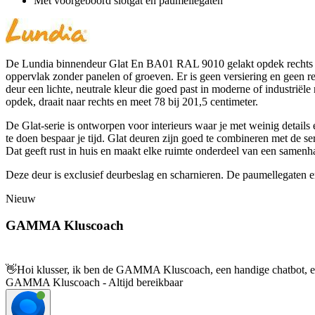
Met voorgeboord slotgat en paumellegaten
De Lundia binnendeur Glat En BA01 RAL 9010 gelakt opdek rechts 78 
oppervlak zonder panelen of groeven. Er is geen versiering en geen re
deur een lichte, neutrale kleur die goed past in moderne of industriële
opdek, draait naar rechts en meet 78 bij 201,5 centimeter.
De Glat-serie is ontworpen voor interieurs waar je met weinig details
te doen bespaar je tijd. Glat deuren zijn goed te combineren met de s
Dat geeft rust in huis en maakt elke ruimte onderdeel van een samenha
Deze deur is exclusief deurbeslag en scharnieren. De paumellegaten en
Nieuw
GAMMA Kluscoach
👋
Hoi klusser, ik ben de GAMMA Kluscoach, een handige chatbot, en 
GAMMA Kluscoach - Altijd bereikbaar