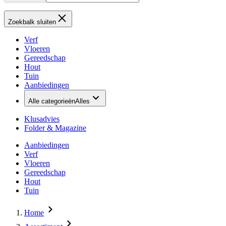
Zoekbalk sluiten
Verf
Vloeren
Gereedschap
Hout
Tuin
Aanbiedingen
Alle categorieën
Alles
Klusadvies
Folder & Magazine
Aanbiedingen
Verf
Vloeren
Gereedschap
Hout
Tuin
Home