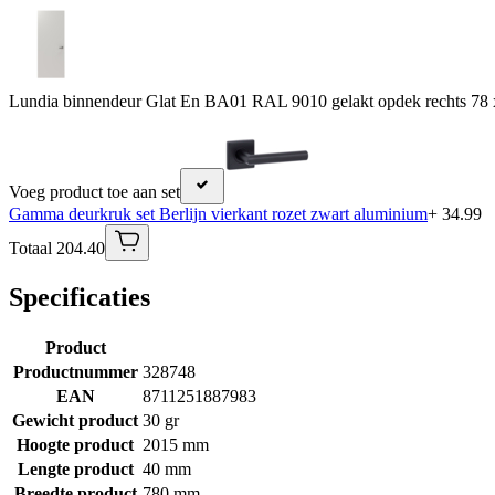
Lundia binnendeur Glat En BA01 RAL 9010 gelakt opdek rechts 78 
Voeg product toe aan set
Gamma deurkruk set Berlijn vierkant rozet zwart aluminium
+ 34.99
Totaal 204.40
Specificaties
Product
Productnummer
328748
EAN
8711251887983
Gewicht product
30 gr
Hoogte product
2015 mm
Lengte product
40 mm
Breedte product
780 mm