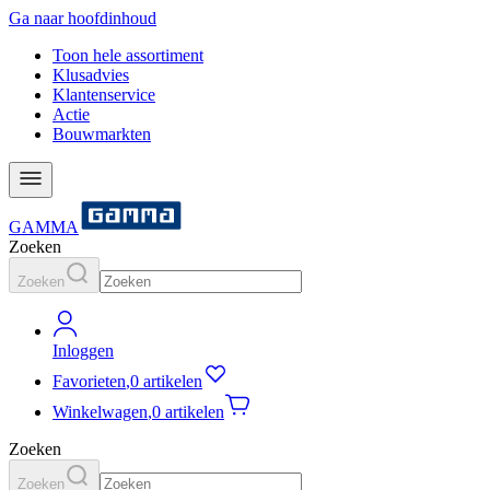
Ga naar hoofdinhoud
Toon hele assortiment
Klusadvies
Klantenservice
Actie
Bouwmarkten
GAMMA
Zoeken
Zoeken
Inloggen
Favorieten
,
0 artikelen
Winkelwagen
,
0 artikelen
Zoeken
Zoeken