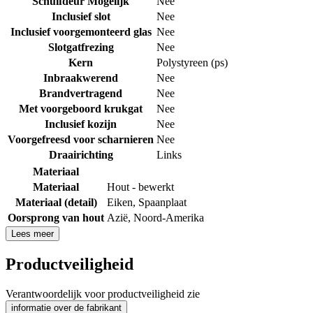
Schuifdeur Mogelijk
Nee
Inclusief slot
Nee
Inclusief voorgemonteerd glas
Nee
Slotgatfrezing
Nee
Kern
Polystyreen (ps)
Inbraakwerend
Nee
Brandvertragend
Nee
Met voorgeboord krukgat
Nee
Inclusief kozijn
Nee
Voorgefreesd voor scharnieren
Nee
Draairichting
Links
Materiaal
Materiaal
Hout - bewerkt
Materiaal (detail)
Eiken
,
Spaanplaat
Oorsprong van hout
Azië
,
Noord-Amerika
Lees meer
Productveiligheid
Verantwoordelijk voor productveiligheid zie
informatie over de fabrikant