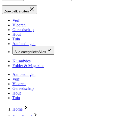
Zoekbalk sluiten
Verf
Vloeren
Gereedschap
Hout
Tuin
Aanbiedingen
Alle categorieën
Alles
Klusadvies
Folder & Magazine
Aanbiedingen
Verf
Vloeren
Gereedschap
Hout
Tuin
Home