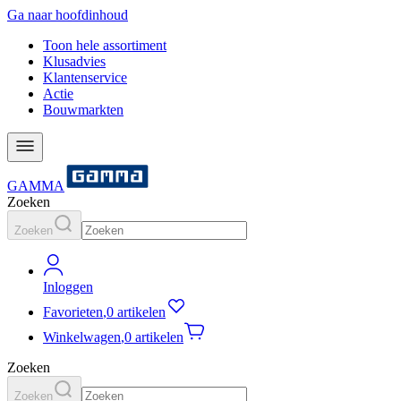
Ga naar hoofdinhoud
Toon hele assortiment
Klusadvies
Klantenservice
Actie
Bouwmarkten
GAMMA
Zoeken
Zoeken
Inloggen
Favorieten
,
0 artikelen
Winkelwagen
,
0 artikelen
Zoeken
Zoeken