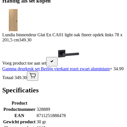
Handig als set kopen
Lundia binnendeur Glat En CA01 light oak fineer opdek links 78 x
201,5 cm
349.30
Voeg product toe aan set
Gamma deurkruk set Berlijn vierkant rozet zwart aluminium
+ 34.99
Totaal 349.30
Specificaties
Product
Productnummer
328889
EAN
8711251888478
Gewicht product
30 gr