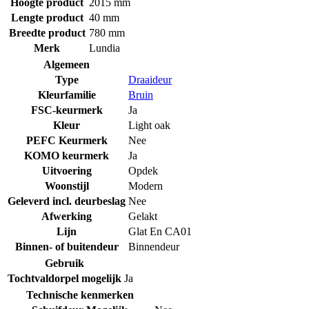
Hoogte product
2015 mm
Lengte product
40 mm
Breedte product
780 mm
Merk
Lundia
Algemeen
Type
Draaideur
Kleurfamilie
Bruin
FSC-keurmerk
Ja
Kleur
Light oak
PEFC Keurmerk
Nee
KOMO keurmerk
Ja
Uitvoering
Opdek
Woonstijl
Modern
Geleverd incl. deurbeslag
Nee
Afwerking
Gelakt
Lijn
Glat En CA01
Binnen- of buitendeur
Binnendeur
Gebruik
Tochtvaldorpel mogelijk
Ja
Technische kenmerken