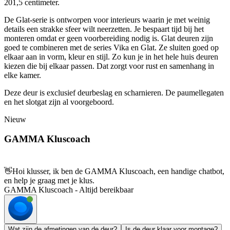
201,5 centimeter.
De Glat-serie is ontworpen voor interieurs waarin je met weinig
details een strakke sfeer wilt neerzetten. Je bespaart tijd bij het
monteren omdat er geen voorbereiding nodig is. Glat deuren zijn
goed te combineren met de series Vika en Glat. Ze sluiten goed op
elkaar aan in vorm, kleur en stijl. Zo kun je in het hele huis deuren
kiezen die bij elkaar passen. Dat zorgt voor rust en samenhang in
elke kamer.
Deze deur is exclusief deurbeslag en scharnieren. De paumellegaten
en het slotgat zijn al voorgeboord.
Nieuw
GAMMA Kluscoach
👋
Hoi klusser, ik ben de GAMMA Kluscoach, een handige chatbot,
en help je graag met je klus.
GAMMA Kluscoach - Altijd bereikbaar
Wat zijn de afmetingen van de deur?
Is de deur klaar voor montage?