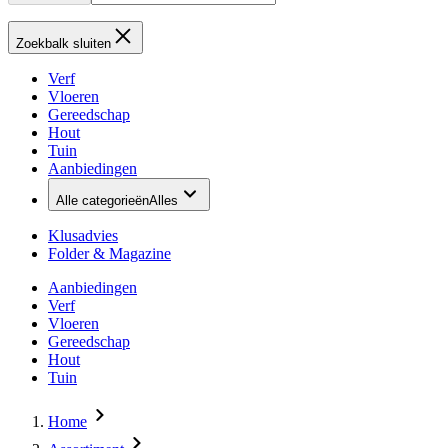
Zoekbalk sluiten
Verf
Vloeren
Gereedschap
Hout
Tuin
Aanbiedingen
Alle categorieën
Alles
Klusadvies
Folder & Magazine
Aanbiedingen
Verf
Vloeren
Gereedschap
Hout
Tuin
Home