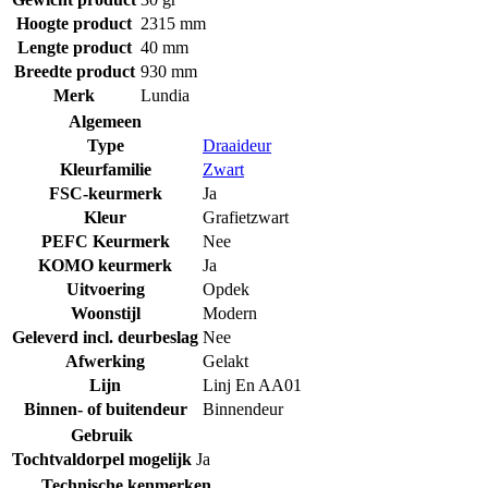
Hoogte product
2315 mm
Lengte product
40 mm
Breedte product
930 mm
Merk
Lundia
Algemeen
Type
Draaideur
Kleurfamilie
Zwart
FSC-keurmerk
Ja
Kleur
Grafietzwart
PEFC Keurmerk
Nee
KOMO keurmerk
Ja
Uitvoering
Opdek
Woonstijl
Modern
Geleverd incl. deurbeslag
Nee
Afwerking
Gelakt
Lijn
Linj En AA01
Binnen- of buitendeur
Binnendeur
Gebruik
Tochtvaldorpel mogelijk
Ja
Technische kenmerken