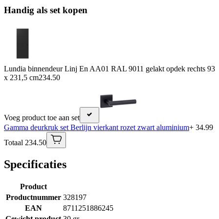
Handig als set kopen
Lundia binnendeur Linj En AA01 RAL 9011 gelakt opdek rechts 93
x 231,5 cm
234.50
Voeg product toe aan set
Gamma deurkruk set Berlijn vierkant rozet zwart aluminium
+ 34.99
Totaal 234.50
Specificaties
Product
Productnummer
328197
EAN
8711251886245
Gewicht product
30 gr