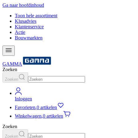
Ga naar hoofdinhoud
Toon hele assortiment
Klusadvies
Klantenservice
Actie
Bouwmarkten
GAMMA
Zoeken
Zoeken
Inloggen
Favorieten
,
0 artikelen
Winkelwagen
,
0 artikelen
Zoeken
Zoeken