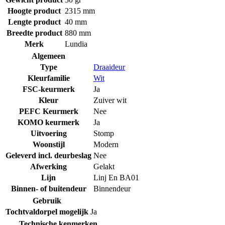
Hoogte product
2315 mm
Lengte product
40 mm
Breedte product
880 mm
Merk
Lundia
Algemeen
Type
Draaideur
Kleurfamilie
Wit
FSC-keurmerk
Ja
Kleur
Zuiver wit
PEFC Keurmerk
Nee
KOMO keurmerk
Ja
Uitvoering
Stomp
Woonstijl
Modern
Geleverd incl. deurbeslag
Nee
Afwerking
Gelakt
Lijn
Linj En BA01
Binnen- of buitendeur
Binnendeur
Gebruik
Tochtvaldorpel mogelijk
Ja
Technische kenmerken