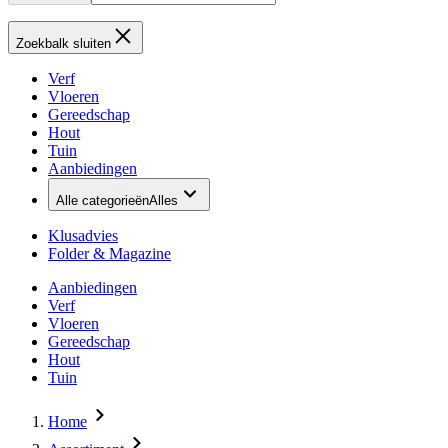
Zoekbalk sluiten
Verf
Vloeren
Gereedschap
Hout
Tuin
Aanbiedingen
Alle categorieën
Alles
Klusadvies
Folder & Magazine
Aanbiedingen
Verf
Vloeren
Gereedschap
Hout
Tuin
Home