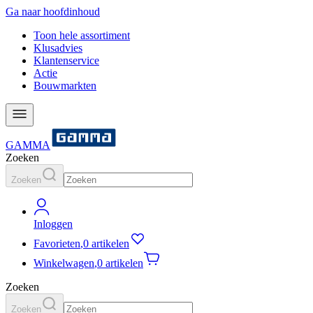
Ga naar hoofdinhoud
Toon hele assortiment
Klusadvies
Klantenservice
Actie
Bouwmarkten
GAMMA
Zoeken
Zoeken
Inloggen
Favorieten
,
0 artikelen
Winkelwagen
,
0 artikelen
Zoeken
Zoeken