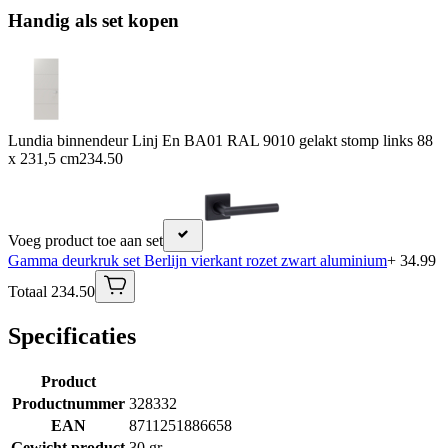
Handig als set kopen
Lundia binnendeur Linj En BA01 RAL 9010 gelakt stomp links 88
x 231,5 cm
234.50
Voeg product toe aan set
Gamma deurkruk set Berlijn vierkant rozet zwart aluminium
+ 34.99
Totaal 234.50
Specificaties
Product
Productnummer
328332
EAN
8711251886658
Gewicht product
30 gr