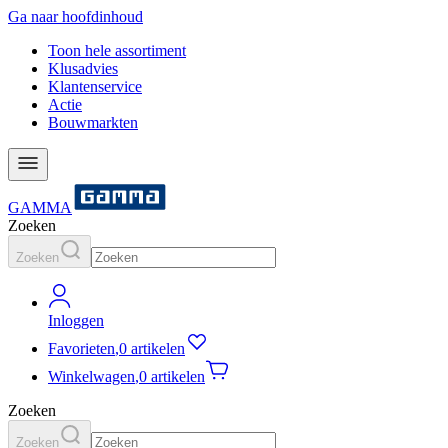
Ga naar hoofdinhoud
Toon hele assortiment
Klusadvies
Klantenservice
Actie
Bouwmarkten
GAMMA
Zoeken
Zoeken
Inloggen
Favorieten
,
0 artikelen
Winkelwagen
,
0 artikelen
Zoeken
Zoeken