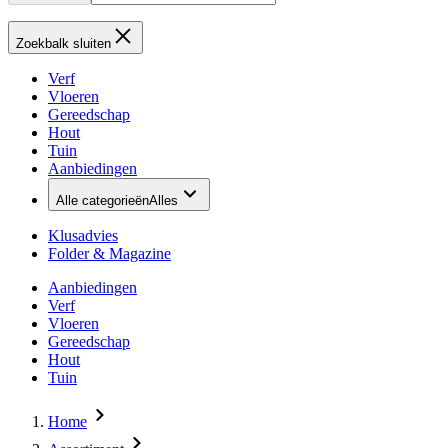
Zoekbalk sluiten
Verf
Vloeren
Gereedschap
Hout
Tuin
Aanbiedingen
Alle categorieën
Alles
Klusadvies
Folder & Magazine
Aanbiedingen
Verf
Vloeren
Gereedschap
Hout
Tuin
Home