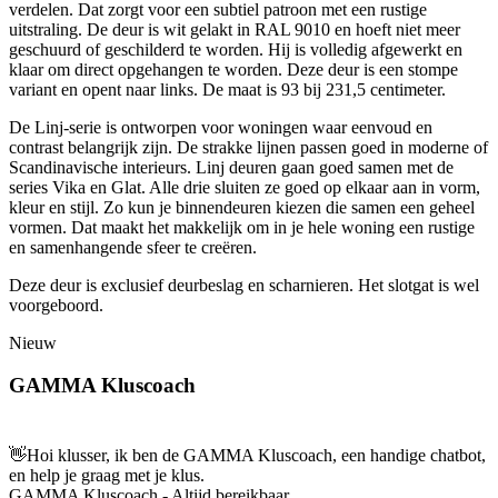
verdelen. Dat zorgt voor een subtiel patroon met een rustige
uitstraling. De deur is wit gelakt in RAL 9010 en hoeft niet meer
geschuurd of geschilderd te worden. Hij is volledig afgewerkt en
klaar om direct opgehangen te worden. Deze deur is een stompe
variant en opent naar links. De maat is 93 bij 231,5 centimeter.
De Linj-serie is ontworpen voor woningen waar eenvoud en
contrast belangrijk zijn. De strakke lijnen passen goed in moderne of
Scandinavische interieurs. Linj deuren gaan goed samen met de
series Vika en Glat. Alle drie sluiten ze goed op elkaar aan in vorm,
kleur en stijl. Zo kun je binnendeuren kiezen die samen een geheel
vormen. Dat maakt het makkelijk om in je hele woning een rustige
en samenhangende sfeer te creëren.
Deze deur is exclusief deurbeslag en scharnieren. Het slotgat is wel
voorgeboord.
Nieuw
GAMMA Kluscoach
👋
Hoi klusser, ik ben de GAMMA Kluscoach, een handige chatbot,
en help je graag met je klus.
GAMMA Kluscoach - Altijd bereikbaar