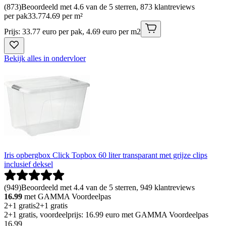
(
873
)
Beoordeeld met 4.6 van de 5 sterren, 873 klantreviews
per pak
33
.
77
4.69 per m²
Prijs: 33.77 euro per pak, 4.69 euro per m2
Bekijk alles in ondervloer
Iris opbergbox Click Topbox 60 liter transparant met grijze clips
inclusief deksel
(
949
)
Beoordeeld met 4.4 van de 5 sterren, 949 klantreviews
16.99
met GAMMA Voordeelpas
2+1 gratis
2+1 gratis
2+1 gratis, voordeelprijs: 16.99 euro met GAMMA Voordeelpas
16
.
99