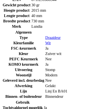
Gewicht product
30 gr
Hoogte product
2015 mm
Lengte product
40 mm
Breedte product
730 mm
Merk
Lundia
Algemeen
Type
Draaideur
Kleurfamilie
Wit
FSC-keurmerk
Ja
Kleur
Zuiver wit
PEFC Keurmerk
Nee
KOMO keurmerk
Ja
Uitvoering
Stomp
Woonstijl
Modern
Geleverd incl. deurbeslag
Nee
Afwerking
Gelakt
Lijn
Linj En BA01
Binnen- of buitendeur
Binnendeur
Gebruik
Tochtvaldorpel mogelijk
Ja