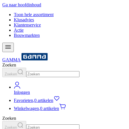
Ga naar hoofdinhoud
Toon hele assortiment
Klusadvies
Klantenservice
Actie
Bouwmarkten
GAMMA
Zoeken
Zoeken
Inloggen
Favorieten
,
0 artikelen
Winkelwagen
,
0 artikelen
Zoeken
Zoeken