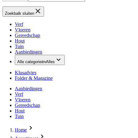
Zoekbalk sluiten
Verf
Vloeren
Gereedschap
Hout
Tuin
Aanbiedingen
Alle categorieën
Alles
Klusadvies
Folder & Magazine
Aanbiedingen
Verf
Vloeren
Gereedschap
Hout
Tuin
Home