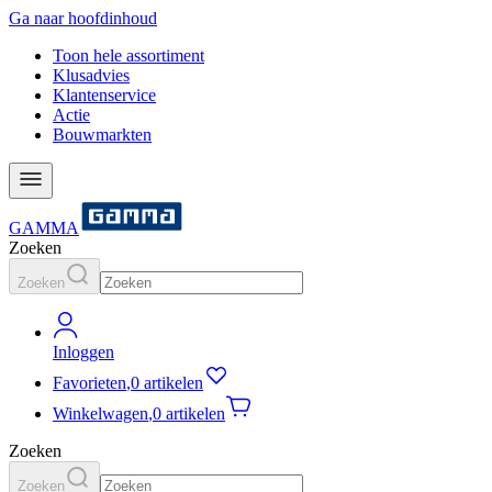
Ga naar hoofdinhoud
Toon hele assortiment
Klusadvies
Klantenservice
Actie
Bouwmarkten
GAMMA
Zoeken
Zoeken
Inloggen
Favorieten
,
0 artikelen
Winkelwagen
,
0 artikelen
Zoeken
Zoeken