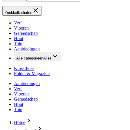
Zoekbalk sluiten
Verf
Vloeren
Gereedschap
Hout
Tuin
Aanbiedingen
Alle categorieën
Alles
Klusadvies
Folder & Magazine
Aanbiedingen
Verf
Vloeren
Gereedschap
Hout
Tuin
Home