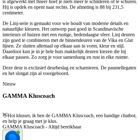
is afgewerkt met fineer hoef je niets meer te schilderen of te schuren.
Hij is opdek en opent naar rechts. De afmeting is 88 bij 231,5
centimeter.
De Linj-serie is gemaakt voor wie houdt van moderne details en
natuurlijke kleuren. Het ontwerp past goed in Scandinavische
interieurs of huizen met een rustige, hedendaagse sfeer. Linj deuren
zijn goed te combineren met de binnendeuren van de Vika en Glat
lijnen. Ze sluiten allemaal op elkaar aan in vorm, kleur en stijl.
Daardoor kun je in je hele huis makkelijk deuren kiezen die bij
elkaar passen. Zo zorg je voor samenhang en rust in elke ruimte.
Deze deur is exclusief deurbeslag en scharnieren. De paumellegaten
en het slotgat zijn al voorgeboord.
Nieuw
GAMMA Kluscoach
👋
Hoi klusser, ik ben de GAMMA Kluscoach, een handige chatbot,
en help je graag met je klus.
GAMMA Kluscoach - Altijd bereikbaar