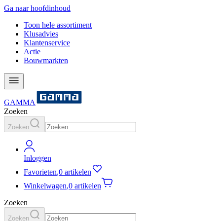
Ga naar hoofdinhoud
Toon hele assortiment
Klusadvies
Klantenservice
Actie
Bouwmarkten
GAMMA
Zoeken
Zoeken
Inloggen
Favorieten
,
0 artikelen
Winkelwagen
,
0 artikelen
Zoeken
Zoeken