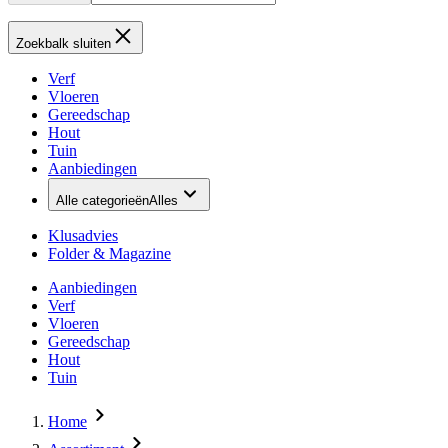
Zoekbalk sluiten
Verf
Vloeren
Gereedschap
Hout
Tuin
Aanbiedingen
Alle categorieën
Alles
Klusadvies
Folder & Magazine
Aanbiedingen
Verf
Vloeren
Gereedschap
Hout
Tuin
Home