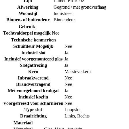
Lijn
Lumen En 1C02
Afwerking
Gegrond / met grondverflaag
Woonstijl
Industrieel
Binnen- of buitendeur
Binnendeur
Gebruik
Tochtvaldorpel mogelijk
Nee
Technische kenmerken
Schuifdeur Mogelijk
Nee
Inclusief slot
Ja
Inclusief voorgemonteerd glas
Ja
Slotgatfrezing
Ja
Kern
Massieve kern
Inbraakwerend
Nee
Brandvertragend
Nee
Met voorgeboord krukgat
Ja
Inclusief kozijn
Nee
Voorgefreesd voor scharnieren
Nee
Type slot
Loopslot
Draairichting
Links
,
Rechts
Materiaal