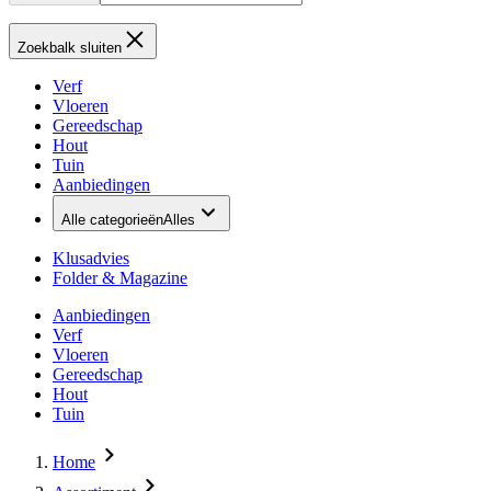
Zoekbalk sluiten
Verf
Vloeren
Gereedschap
Hout
Tuin
Aanbiedingen
Alle categorieën
Alles
Klusadvies
Folder & Magazine
Aanbiedingen
Verf
Vloeren
Gereedschap
Hout
Tuin
Home