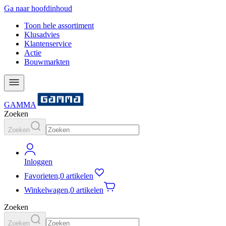
Ga naar hoofdinhoud
Toon hele assortiment
Klusadvies
Klantenservice
Actie
Bouwmarkten
GAMMA
Zoeken
Zoeken
Inloggen
Favorieten
,
0 artikelen
Winkelwagen
,
0 artikelen
Zoeken
Zoeken