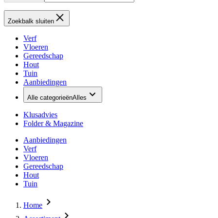
Zoekbalk sluiten
Verf
Vloeren
Gereedschap
Hout
Tuin
Aanbiedingen
Alle categorieën
Alles
Klusadvies
Folder & Magazine
Aanbiedingen
Verf
Vloeren
Gereedschap
Hout
Tuin
Home