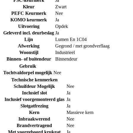
FSC-keurmerk
Ja
Kleur
Zwart
PEFC Keurmerk
Nee
KOMO keurmerk
Ja
Uitvoering
Opdek
Geleverd incl. deurbeslag
Ja
Lijn
Lumen En 1C04
Afwerking
Gegrond / met grondverflaag
Woonstijl
Industrieel
Binnen- of buitendeur
Binnendeur
Gebruik
Tochtvaldorpel mogelijk
Nee
Technische kenmerken
Schuifdeur Mogelijk
Nee
Inclusief slot
Ja
Inclusief voorgemonteerd glas
Ja
Slotgatfrezing
Ja
Kern
Massieve kern
Inbraakwerend
Nee
Brandvertragend
Nee
Met voorgeboord krukgat
Ja