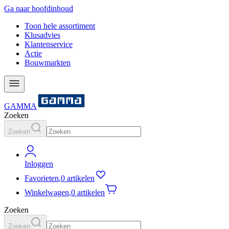
Ga naar hoofdinhoud
Toon hele assortiment
Klusadvies
Klantenservice
Actie
Bouwmarkten
GAMMA
Zoeken
Zoeken
Inloggen
Favorieten
,
0 artikelen
Winkelwagen
,
0 artikelen
Zoeken
Zoeken