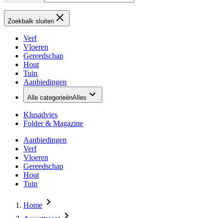
Zoekbalk sluiten
Verf
Vloeren
Gereedschap
Hout
Tuin
Aanbiedingen
Alle categorieën
Alles
Klusadvies
Folder & Magazine
Aanbiedingen
Verf
Vloeren
Gereedschap
Hout
Tuin
Home