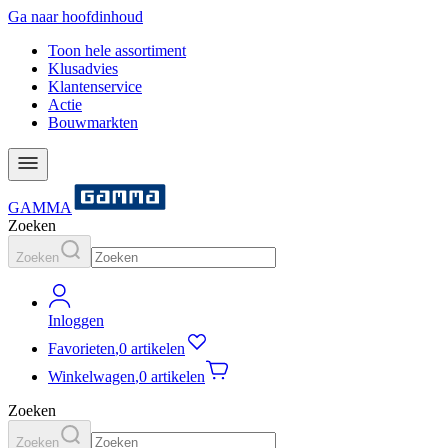
Ga naar hoofdinhoud
Toon hele assortiment
Klusadvies
Klantenservice
Actie
Bouwmarkten
GAMMA
Zoeken
Zoeken
Inloggen
Favorieten
,
0 artikelen
Winkelwagen
,
0 artikelen
Zoeken
Zoeken