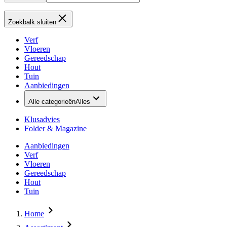
Zoekbalk sluiten
Verf
Vloeren
Gereedschap
Hout
Tuin
Aanbiedingen
Alle categorieën
Alles
Klusadvies
Folder & Magazine
Aanbiedingen
Verf
Vloeren
Gereedschap
Hout
Tuin
Home