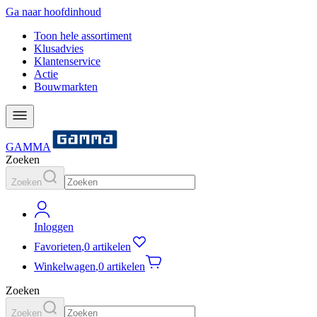
Ga naar hoofdinhoud
Toon hele assortiment
Klusadvies
Klantenservice
Actie
Bouwmarkten
GAMMA
Zoeken
Zoeken
Inloggen
Favorieten
,
0 artikelen
Winkelwagen
,
0 artikelen
Zoeken
Zoeken