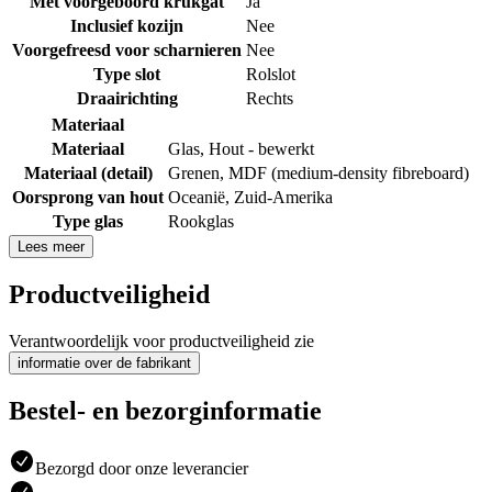
Met voorgeboord krukgat
Ja
Inclusief kozijn
Nee
Voorgefreesd voor scharnieren
Nee
Type slot
Rolslot
Draairichting
Rechts
Materiaal
Materiaal
Glas
,
Hout - bewerkt
Materiaal (detail)
Grenen
,
MDF (medium-density fibreboard)
Oorsprong van hout
Oceanië
,
Zuid-Amerika
Type glas
Rookglas
Lees meer
Productveiligheid
Verantwoordelijk voor productveiligheid zie
informatie over de fabrikant
Bestel- en bezorginformatie
Bezorgd door onze leverancier