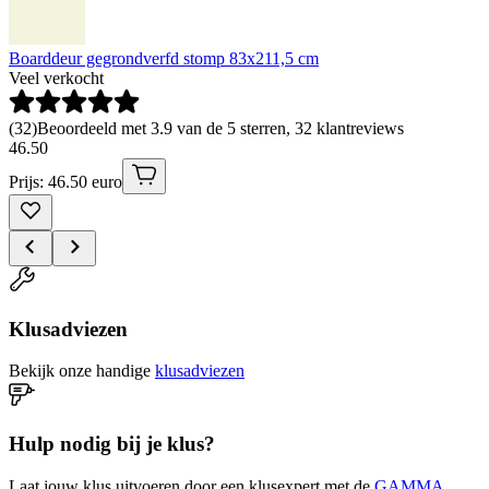
Boarddeur gegrondverfd stomp 83x211,5 cm
Veel verkocht
(
32
)
Beoordeeld met 3.9 van de 5 sterren, 32 klantreviews
46
.
50
Prijs: 46.50 euro
Klusadviezen
Bekijk onze handige
klusadviezen
Hulp nodig bij je klus?
Laat jouw klus uitvoeren door een klusexpert met de
GAMMA