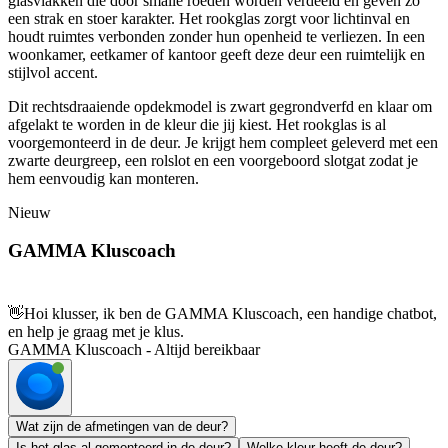
glasvlakken die door smalle roeden worden verdeeld en geven zo
een strak en stoer karakter. Het rookglas zorgt voor lichtinval en
houdt ruimtes verbonden zonder hun openheid te verliezen. In een
woonkamer, eetkamer of kantoor geeft deze deur een ruimtelijk en
stijlvol accent.
Dit rechtsdraaiende opdekmodel is zwart gegrondverfd en klaar om
afgelakt te worden in de kleur die jij kiest. Het rookglas is al
voorgemonteerd in de deur. Je krijgt hem compleet geleverd met een
zwarte deurgreep, een rolslot en een voorgeboord slotgat zodat je
hem eenvoudig kan monteren.
Nieuw
GAMMA Kluscoach
👋
Hoi klusser, ik ben de GAMMA Kluscoach, een handige chatbot,
en help je graag met je klus.
GAMMA Kluscoach - Altijd bereikbaar
Wat zijn de afmetingen van de deur?
Is het glas al gemonteerd in de deur?
Welke kleur heeft de deur?