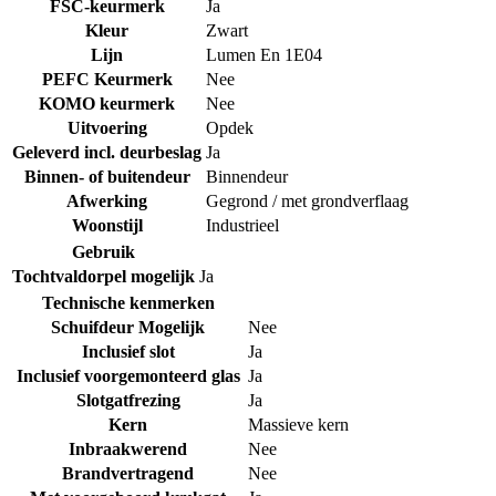
FSC-keurmerk
Ja
Kleur
Zwart
Lijn
Lumen En 1E04
PEFC Keurmerk
Nee
KOMO keurmerk
Nee
Uitvoering
Opdek
Geleverd incl. deurbeslag
Ja
Binnen- of buitendeur
Binnendeur
Afwerking
Gegrond / met grondverflaag
Woonstijl
Industrieel
Gebruik
Tochtvaldorpel mogelijk
Ja
Technische kenmerken
Schuifdeur Mogelijk
Nee
Inclusief slot
Ja
Inclusief voorgemonteerd glas
Ja
Slotgatfrezing
Ja
Kern
Massieve kern
Inbraakwerend
Nee
Brandvertragend
Nee