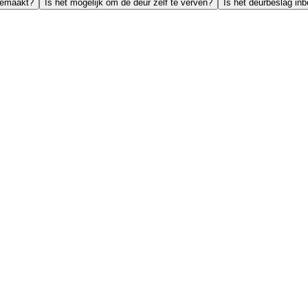
gemaakt?
Is het mogelijk om de deur zelf te verven?
Is het deurbeslag in