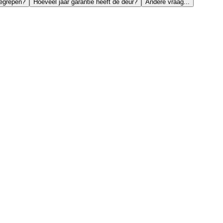
begrepen?
Hoeveel jaar garantie heeft de deur?
Andere vraag...