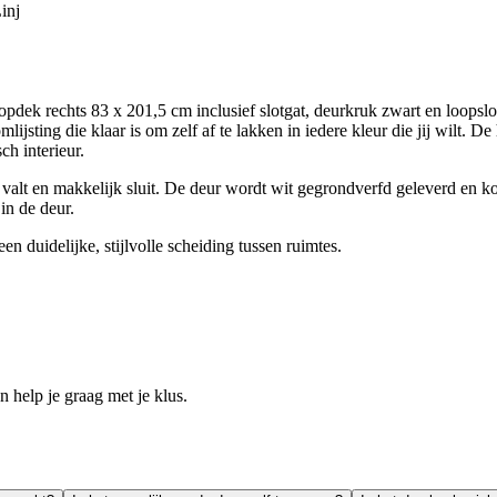
inj
 rechts 83 x 201,5 cm inclusief slotgat, deurkruk zwart en loopslot is 
ijsting die klaar is om zelf af te lakken in iedere kleur die jij wilt. D
ch interieur.
valt en makkelijk sluit. De deur wordt wit gegrondverfd geleverd en ko
in de deur.
een duidelijke, stijlvolle scheiding tussen ruimtes.
help je graag met je klus.