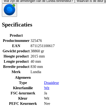
Wat zijn de afmetingen van de Lundia binnendeur?
Waarvan is de deur 
Specificaties
Product
Productnummer
325476
EAN
8711251100617
Gewicht product
38860 gr
Hoogte product
2015 mm
Lengte product
40 mm
Breedte product
830 mm
Merk
Lundia
Algemeen
Type
Draaideur
Kleurfamilie
Wit
FSC-keurmerk
Ja
Kleur
Wit
PEFC Keurmerk
Nee