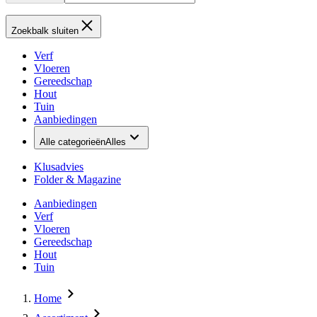
Zoekbalk sluiten
Verf
Vloeren
Gereedschap
Hout
Tuin
Aanbiedingen
Alle categorieën
Alles
Klusadvies
Folder & Magazine
Aanbiedingen
Verf
Vloeren
Gereedschap
Hout
Tuin
Home