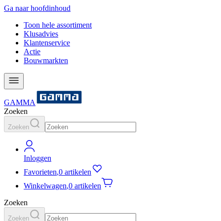
Ga naar hoofdinhoud
Toon hele assortiment
Klusadvies
Klantenservice
Actie
Bouwmarkten
GAMMA
Zoeken
Zoeken
Inloggen
Favorieten
,
0 artikelen
Winkelwagen
,
0 artikelen
Zoeken
Zoeken