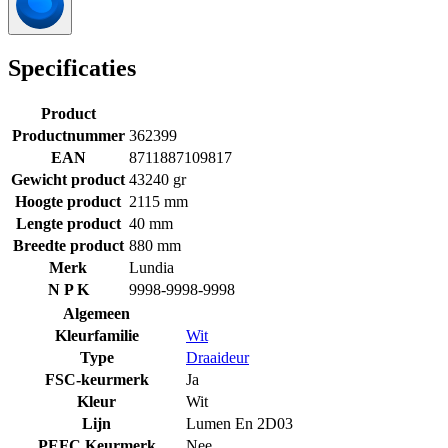
Specificaties
Product
Productnummer
362399
EAN
8711887109817
Gewicht product
43240 gr
Hoogte product
2115 mm
Lengte product
40 mm
Breedte product
880 mm
Merk
Lundia
N P K
9998-9998-9998
Algemeen
Kleurfamilie
Wit
Type
Draaideur
FSC-keurmerk
Ja
Kleur
Wit
Lijn
Lumen En 2D03
PEFC Keurmerk
Nee