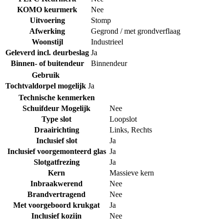
KOMO keurmerk
Nee
Uitvoering
Stomp
Afwerking
Gegrond / met grondverflaag
Woonstijl
Industrieel
Geleverd incl. deurbeslag
Ja
Binnen- of buitendeur
Binnendeur
Gebruik
Tochtvaldorpel mogelijk
Ja
Technische kenmerken
Schuifdeur Mogelijk
Nee
Type slot
Loopslot
Draairichting
Links
,
Rechts
Inclusief slot
Ja
Inclusief voorgemonteerd glas
Ja
Slotgatfrezing
Ja
Kern
Massieve kern
Inbraakwerend
Nee
Brandvertragend
Nee
Met voorgeboord krukgat
Ja
Inclusief kozijn
Nee