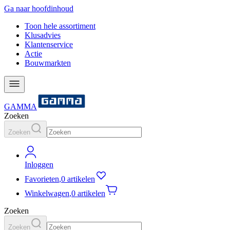
Ga naar hoofdinhoud
Toon hele assortiment
Klusadvies
Klantenservice
Actie
Bouwmarkten
GAMMA
Zoeken
Zoeken
Inloggen
Favorieten
,
0 artikelen
Winkelwagen
,
0 artikelen
Zoeken
Zoeken