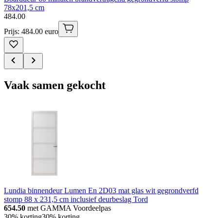
78x201,5 cm
484
.
00
Prijs: 484.00 euro
Vaak samen gekocht
Lundia binnendeur Lumen En 2D03 mat glas wit gegrondverfd
stomp 88 x 231,5 cm inclusief deurbeslag Tord
654.50
met GAMMA Voordeelpas
30% korting
30% korting