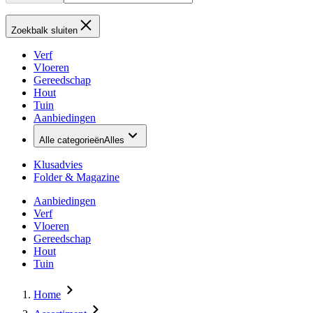
Zoekbalk sluiten
Verf
Vloeren
Gereedschap
Hout
Tuin
Aanbiedingen
Alle categorieën
Alles
Klusadvies
Folder & Magazine
Aanbiedingen
Verf
Vloeren
Gereedschap
Hout
Tuin
Home