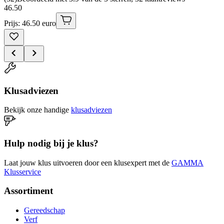
46
.
50
Prijs: 46.50 euro
Klusadviezen
Bekijk onze handige
klusadviezen
Hulp nodig bij je klus?
Laat jouw klus uitvoeren door een klusexpert met de
GAMMA
Klusservice
Assortiment
Gereedschap
Verf