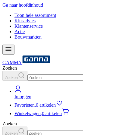
Ga naar hoofdinhoud
Toon hele assortiment
Klusadvies
Klantenservice
Actie
Bouwmarkten
GAMMA
Zoeken
Zoeken
Inloggen
Favorieten
,
0 artikelen
Winkelwagen
,
0 artikelen
Zoeken
Zoeken