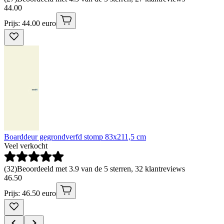
44
.
00
Prijs: 44.00 euro
Boarddeur gegrondverfd stomp 83x211,5 cm
Veel verkocht
(
32
)
Beoordeeld met 3.9 van de 5 sterren, 32 klantreviews
46
.
50
Prijs: 46.50 euro