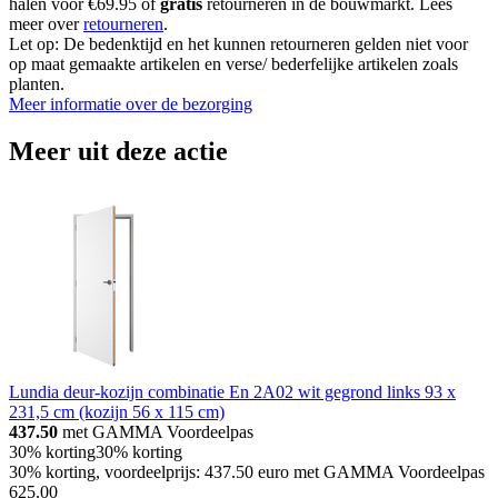
halen voor €69.95 of
gratis
retourneren in de bouwmarkt. Lees
meer over
retourneren
.
Let op: De bedenktijd en het kunnen retourneren gelden niet voor
op maat gemaakte artikelen en verse/ bederfelijke artikelen zoals
planten.
Meer informatie over de bezorging
Meer uit deze actie
Lundia deur-kozijn combinatie En 2A02 wit gegrond links 93 x
231,5 cm (kozijn 56 x 115 cm)
437.50
met GAMMA Voordeelpas
30% korting
30% korting
30% korting, voordeelprijs: 437.50 euro met GAMMA Voordeelpas
625
.
00