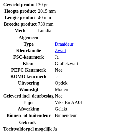
Gewicht product
30 gr
Hoogte product
2015 mm
Lengte product
40 mm
Breedte product
730 mm
Merk
Lundia
Algemeen
Type
Draaideur
Kleurfamilie
Zwart
FSC-keurmerk
Ja
Kleur
Grafietzwart
PEFC Keurmerk
Nee
KOMO keurmerk
Ja
Uitvoering
Opdek
Woonstijl
Modern
Geleverd incl. deurbeslag
Nee
Lijn
Vika En AA01
Afwerking
Gelakt
Binnen- of buitendeur
Binnendeur
Gebruik
Tochtvaldorpel mogelijk
Ja