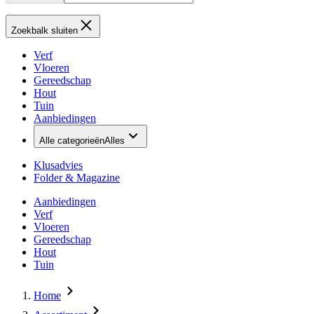
Zoekbalk sluiten
Verf
Vloeren
Gereedschap
Hout
Tuin
Aanbiedingen
Alle categorieën
Alles
Klusadvies
Folder & Magazine
Aanbiedingen
Verf
Vloeren
Gereedschap
Hout
Tuin
Home