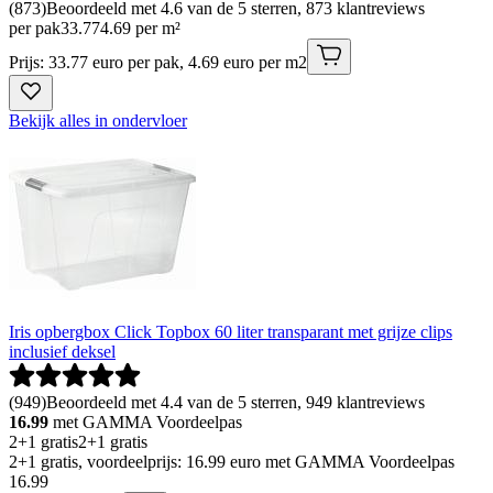
(
873
)
Beoordeeld met 4.6 van de 5 sterren, 873 klantreviews
per pak
33
.
77
4.69 per m²
Prijs: 33.77 euro per pak, 4.69 euro per m2
Bekijk alles in ondervloer
Iris opbergbox Click Topbox 60 liter transparant met grijze clips
inclusief deksel
(
949
)
Beoordeeld met 4.4 van de 5 sterren, 949 klantreviews
16.99
met GAMMA Voordeelpas
2+1 gratis
2+1 gratis
2+1 gratis, voordeelprijs: 16.99 euro met GAMMA Voordeelpas
16
.
99