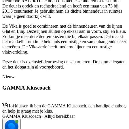
kleurcode RAL 9011. Je hoeft dus niet te schilderen of te schuren.
De deur is opdek en rechtsdraaiend en heeft een maat van 73 bij
201,5 centimeter. Je gebruikt hem als dichte binnendeur in ruimtes
waar je geen doorkijk wilt.
De Vika is goed te combineren met de binnendeuren van de lijnen
Glat en Linj. Deze lijnen sluiten op elkaar aan in vorm, stijl en kleur.
Zo kun je meerdere deuren kiezen die bij elkaar passen. Dat maakt
het makkelijk om in je hele huis een rustige en samenhangende sfeer
te creëren. De Vika-serie heeft moderne lijnen en een rustige
vlakverdeling.
Deze deur is exclusief deurbeslag en scharnieren. De paumellegaten
en het slotgat zijn al voorgeboord.
Nieuw
GAMMA Kluscoach
👋
Hoi klusser, ik ben de GAMMA Kluscoach, een handige chatbot,
en help je graag met je klus.
GAMMA Kluscoach - Altijd bereikbaar