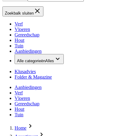
Zoekbalk sluiten
Verf
Vloeren
Gereedschap
Hout
Tuin
Aanbiedingen
Alle categorieën
Alles
Klusadvies
Folder & Magazine
Aanbiedingen
Verf
Vloeren
Gereedschap
Hout
Tuin
Home