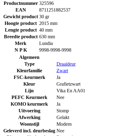
Productnummer
325596
EAN
8711251882537
Gewicht product
30 gr
Hoogte product
2015 mm
Lengte product
40 mm
Breedte product
630 mm
Merk
Lundia
N P K
9998-9998-9998
Algemeen
Type
Draaideur
Kleurfamilie
Zwart
FSC-keurmerk
Ja
Kleur
Grafietzwart
Lijn
Vika En AA01
PEFC Keurmerk
Nee
KOMO keurmerk
Ja
Uitvoering
Stomp
Afwerking
Gelakt
Woonstijl
Modern
Geleverd incl. deurbeslag
Nee