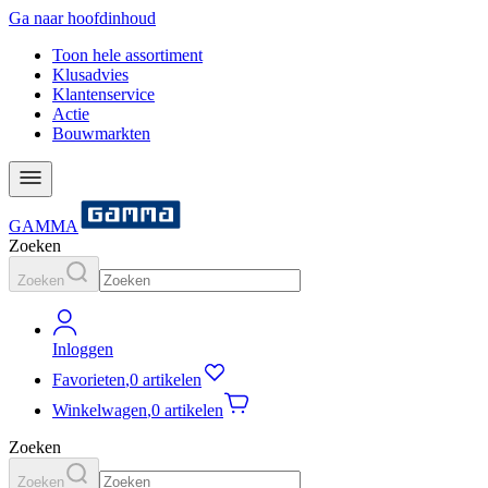
Ga naar hoofdinhoud
Toon hele assortiment
Klusadvies
Klantenservice
Actie
Bouwmarkten
GAMMA
Zoeken
Zoeken
Inloggen
Favorieten
,
0 artikelen
Winkelwagen
,
0 artikelen
Zoeken
Zoeken