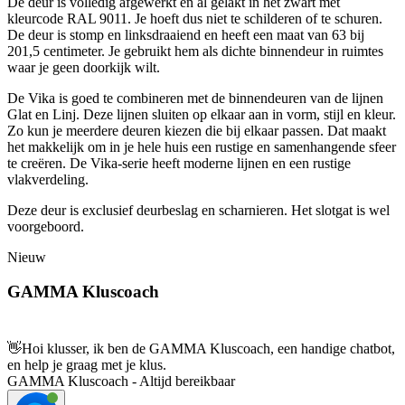
De deur is volledig afgewerkt en al gelakt in het zwart met
kleurcode RAL 9011. Je hoeft dus niet te schilderen of te schuren.
De deur is stomp en linksdraaiend en heeft een maat van 63 bij
201,5 centimeter. Je gebruikt hem als dichte binnendeur in ruimtes
waar je geen doorkijk wilt.
De Vika is goed te combineren met de binnendeuren van de lijnen
Glat en Linj. Deze lijnen sluiten op elkaar aan in vorm, stijl en kleur.
Zo kun je meerdere deuren kiezen die bij elkaar passen. Dat maakt
het makkelijk om in je hele huis een rustige en samenhangende sfeer
te creëren. De Vika-serie heeft moderne lijnen en een rustige
vlakverdeling.
Deze deur is exclusief deurbeslag en scharnieren. Het slotgat is wel
voorgeboord.
Nieuw
GAMMA Kluscoach
👋
Hoi klusser, ik ben de GAMMA Kluscoach, een handige chatbot,
en help je graag met je klus.
GAMMA Kluscoach - Altijd bereikbaar