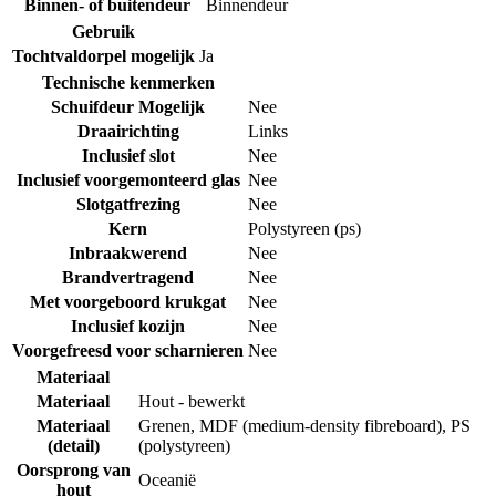
Binnen- of buitendeur
Binnendeur
Gebruik
Tochtvaldorpel mogelijk
Ja
Technische kenmerken
Schuifdeur Mogelijk
Nee
Draairichting
Links
Inclusief slot
Nee
Inclusief voorgemonteerd glas
Nee
Slotgatfrezing
Nee
Kern
Polystyreen (ps)
Inbraakwerend
Nee
Brandvertragend
Nee
Met voorgeboord krukgat
Nee
Inclusief kozijn
Nee
Voorgefreesd voor scharnieren
Nee
Materiaal
Materiaal
Hout - bewerkt
Materiaal
Grenen
,
MDF (medium-density fibreboard)
,
PS
(detail)
(polystyreen)
Oorsprong van
Oceanië
hout