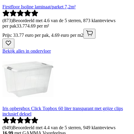
Firstfloor Isoline laminaat/parket 7,2m²
(
873
)
Beoordeeld met 4.6 van de 5 sterren, 873 klantreviews
per pak
33
.
77
4.69 per m²
Prijs: 33.77 euro per pak, 4.69 euro per m2
Bekijk alles in ondervloer
Iris opbergbox Click Topbox 60 liter transparant met grijze clips
inclusief deksel
(
949
)
Beoordeeld met 4.4 van de 5 sterren, 949 klantreviews
16.99
met GAMMA Voordeelpas