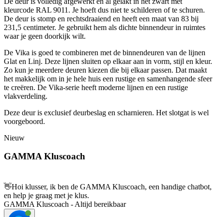
De deur is volledig afgewerkt en al gelakt in het zwart met
kleurcode RAL 9011. Je hoeft dus niet te schilderen of te schuren.
De deur is stomp en rechtsdraaiend en heeft een maat van 83 bij
231,5 centimeter. Je gebruikt hem als dichte binnendeur in ruimtes
waar je geen doorkijk wilt.
De Vika is goed te combineren met de binnendeuren van de lijnen
Glat en Linj. Deze lijnen sluiten op elkaar aan in vorm, stijl en kleur.
Zo kun je meerdere deuren kiezen die bij elkaar passen. Dat maakt
het makkelijk om in je hele huis een rustige en samenhangende sfeer
te creëren. De Vika-serie heeft moderne lijnen en een rustige
vlakverdeling.
Deze deur is exclusief deurbeslag en scharnieren. Het slotgat is wel
voorgeboord.
Nieuw
GAMMA Kluscoach
👋
Hoi klusser, ik ben de GAMMA Kluscoach, een handige chatbot,
en help je graag met je klus.
GAMMA Kluscoach - Altijd bereikbaar