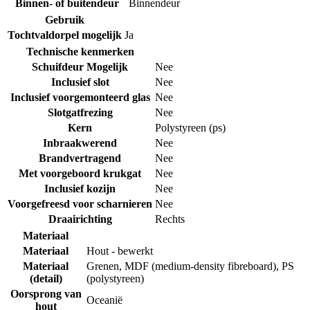
Binnen- of buitendeur
Binnendeur
Gebruik
Tochtvaldorpel mogelijk
Ja
Technische kenmerken
Schuifdeur Mogelijk
Nee
Inclusief slot
Nee
Inclusief voorgemonteerd glas
Nee
Slotgatfrezing
Nee
Kern
Polystyreen (ps)
Inbraakwerend
Nee
Brandvertragend
Nee
Met voorgeboord krukgat
Nee
Inclusief kozijn
Nee
Voorgefreesd voor scharnieren
Nee
Draairichting
Rechts
Materiaal
Materiaal
Hout - bewerkt
Materiaal
Grenen
,
MDF (medium-density fibreboard)
,
PS
(detail)
(polystyreen)
Oorsprong van
Oceanië
hout