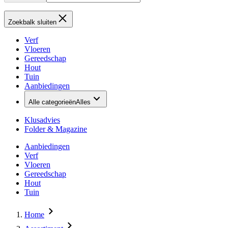
Zoekbalk sluiten
Verf
Vloeren
Gereedschap
Hout
Tuin
Aanbiedingen
Alle categorieën
Alles
Klusadvies
Folder & Magazine
Aanbiedingen
Verf
Vloeren
Gereedschap
Hout
Tuin
Home