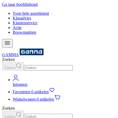
Ga naar hoofdinhoud
Toon hele assortiment
Klusadvies
Klantenservice
Actie
Bouwmarkten
GAMMA
Zoeken
Zoeken
Inloggen
Favorieten
,
0 artikelen
Winkelwagen
,
0 artikelen
Zoeken
Zoeken