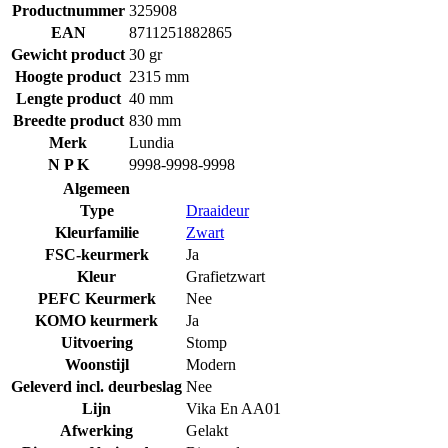
Productnummer
325908
EAN
8711251882865
Gewicht product
30 gr
Hoogte product
2315 mm
Lengte product
40 mm
Breedte product
830 mm
Merk
Lundia
N P K
9998-9998-9998
Algemeen
Type
Draaideur
Kleurfamilie
Zwart
FSC-keurmerk
Ja
Kleur
Grafietzwart
PEFC Keurmerk
Nee
KOMO keurmerk
Ja
Uitvoering
Stomp
Woonstijl
Modern
Geleverd incl. deurbeslag
Nee
Lijn
Vika En AA01
Afwerking
Gelakt