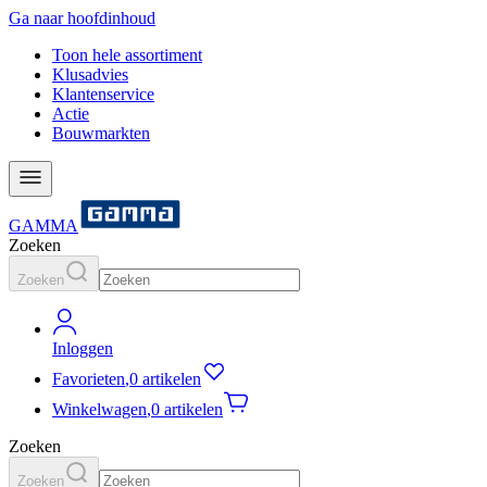
Ga naar hoofdinhoud
Toon hele assortiment
Klusadvies
Klantenservice
Actie
Bouwmarkten
GAMMA
Zoeken
Zoeken
Inloggen
Favorieten
,
0 artikelen
Winkelwagen
,
0 artikelen
Zoeken
Zoeken