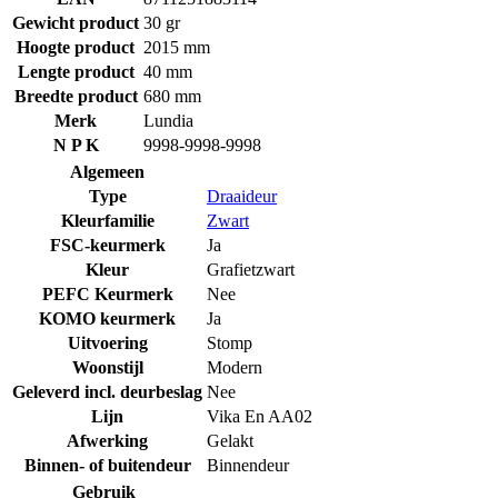
Gewicht product
30 gr
Hoogte product
2015 mm
Lengte product
40 mm
Breedte product
680 mm
Merk
Lundia
N P K
9998-9998-9998
Algemeen
Type
Draaideur
Kleurfamilie
Zwart
FSC-keurmerk
Ja
Kleur
Grafietzwart
PEFC Keurmerk
Nee
KOMO keurmerk
Ja
Uitvoering
Stomp
Woonstijl
Modern
Geleverd incl. deurbeslag
Nee
Lijn
Vika En AA02
Afwerking
Gelakt
Binnen- of buitendeur
Binnendeur
Gebruik