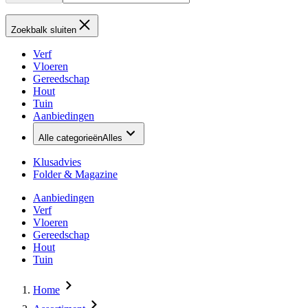
Zoekbalk sluiten
Verf
Vloeren
Gereedschap
Hout
Tuin
Aanbiedingen
Alle categorieën
Alles
Klusadvies
Folder & Magazine
Aanbiedingen
Verf
Vloeren
Gereedschap
Hout
Tuin
Home