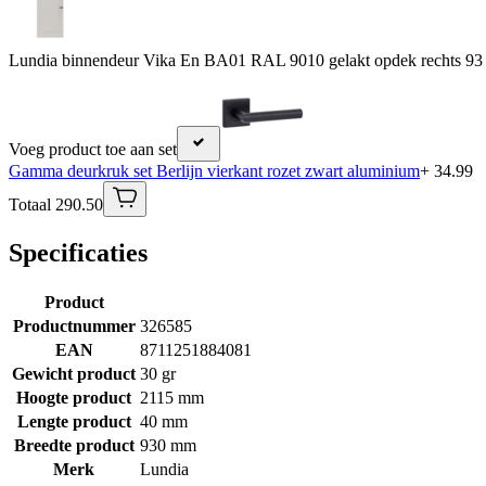
Lundia binnendeur Vika En BA01 RAL 9010 gelakt opdek rechts 93
Voeg product toe aan set
Gamma deurkruk set Berlijn vierkant rozet zwart aluminium
+ 34.99
Totaal 290.50
Specificaties
Product
Productnummer
326585
EAN
8711251884081
Gewicht product
30 gr
Hoogte product
2115 mm
Lengte product
40 mm
Breedte product
930 mm
Merk
Lundia