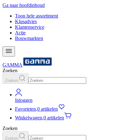
Ga naar hoofdinhoud
Toon hele assortiment
Klusadvies
Klantenservice
Actie
Bouwmarkten
GAMMA
Zoeken
Zoeken
Inloggen
Favorieten
,
0 artikelen
Winkelwagen
,
0 artikelen
Zoeken
Zoeken