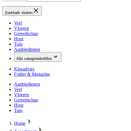
Zoekbalk sluiten
Verf
Vloeren
Gereedschap
Hout
Tuin
Aanbiedingen
Alle categorieën
Alles
Klusadvies
Folder & Magazine
Aanbiedingen
Verf
Vloeren
Gereedschap
Hout
Tuin
Home