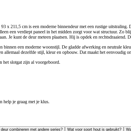
x 211,5 cm is een moderne binnendeur met een rustige uitstraling. De
leen een verdiept paneel in het midden zorgt voor wat structuur. Zo bli
daan. Je kunt de deur meteen plaatsen. Hij is opdek en rechtsdraaiend. D
sen binnen een moderne woonstijl. De gladde afwerking en neutrale kleur
en allemaal dezelfde stijl, kleur en opbouw. Dat maakt het eenvoudig o
 het slotgat zijn al voorgeboord.
help je graag met je klus.
 deur combineren met andere series?
Wat voor soort hout is gebruikt?
Wa