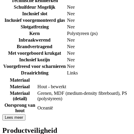
Technische kenmerken
Schuifdeur Mogelijk
Nee
Inclusief slot
Nee
Inclusief voorgemonteerd glas
Nee
Slotgatfrezing
Nee
Kern
Polystyreen (ps)
Inbraakwerend
Nee
Brandvertragend
Nee
Met voorgeboord krukgat
Nee
Inclusief kozijn
Nee
Voorgefreesd voor scharnieren
Nee
Draairichting
Links
Materiaal
Materiaal
Hout - bewerkt
Materiaal
Grenen
,
MDF (medium-density fibreboard)
,
PS
(detail)
(polystyreen)
Oorsprong van
Oceanië
hout
Lees meer
Productveiligheid