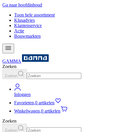
Ga naar hoofdinhoud
Toon hele assortiment
Klusadvies
Klantenservice
Actie
Bouwmarkten
GAMMA
Zoeken
Zoeken
Inloggen
Favorieten
,
0 artikelen
Winkelwagen
,
0 artikelen
Zoeken
Zoeken