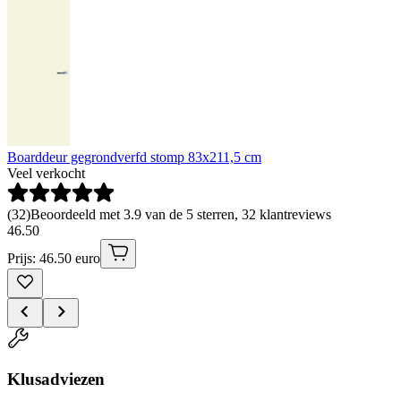
Boarddeur gegrondverfd stomp 83x211,5 cm
Veel verkocht
(
32
)
Beoordeeld met 3.9 van de 5 sterren, 32 klantreviews
46
.
50
Prijs: 46.50 euro
Klusadviezen