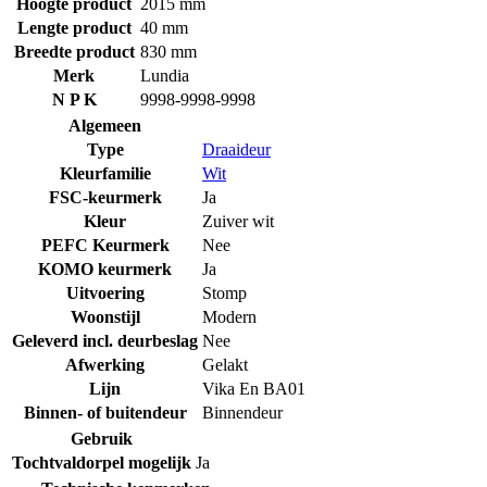
Hoogte product
2015 mm
Lengte product
40 mm
Breedte product
830 mm
Merk
Lundia
N P K
9998-9998-9998
Algemeen
Type
Draaideur
Kleurfamilie
Wit
FSC-keurmerk
Ja
Kleur
Zuiver wit
PEFC Keurmerk
Nee
KOMO keurmerk
Ja
Uitvoering
Stomp
Woonstijl
Modern
Geleverd incl. deurbeslag
Nee
Afwerking
Gelakt
Lijn
Vika En BA01
Binnen- of buitendeur
Binnendeur
Gebruik
Tochtvaldorpel mogelijk
Ja