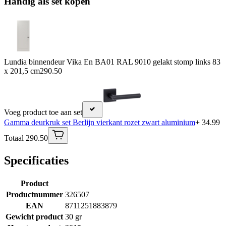
Handig als set kopen
Lundia binnendeur Vika En BA01 RAL 9010 gelakt stomp links 83
x 201,5 cm
290.50
Voeg product toe aan set
Gamma deurkruk set Berlijn vierkant rozet zwart aluminium
+ 34.99
Totaal 290.50
Specificaties
Product
Productnummer
326507
EAN
8711251883879
Gewicht product
30 gr