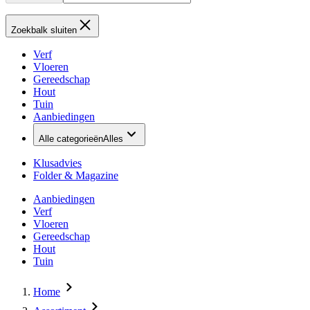
Zoekbalk sluiten
Verf
Vloeren
Gereedschap
Hout
Tuin
Aanbiedingen
Alle categorieën
Alles
Klusadvies
Folder & Magazine
Aanbiedingen
Verf
Vloeren
Gereedschap
Hout
Tuin
Home