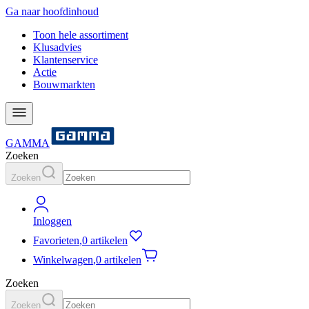
Ga naar hoofdinhoud
Toon hele assortiment
Klusadvies
Klantenservice
Actie
Bouwmarkten
GAMMA
Zoeken
Zoeken
Inloggen
Favorieten
,
0 artikelen
Winkelwagen
,
0 artikelen
Zoeken
Zoeken