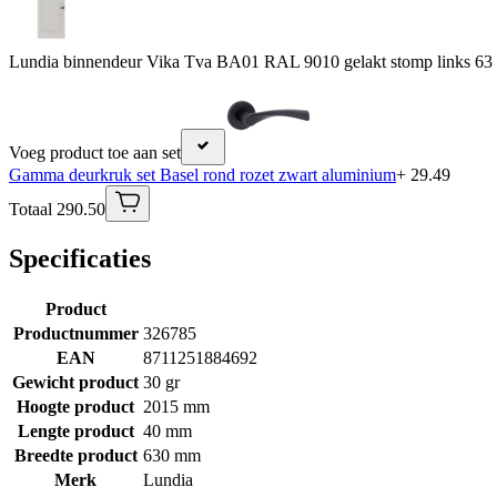
Lundia binnendeur Vika Tva BA01 RAL 9010 gelakt stomp links 63
Voeg product toe aan set
Gamma deurkruk set Basel rond rozet zwart aluminium
+ 29.49
Totaal 290.50
Specificaties
Product
Productnummer
326785
EAN
8711251884692
Gewicht product
30 gr
Hoogte product
2015 mm
Lengte product
40 mm
Breedte product
630 mm
Merk
Lundia