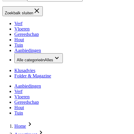
Zoekbalk sluiten
Verf
Vloeren
Gereedschap
Hout
Tuin
Aanbiedingen
Alle categorieën
Alles
Klusadvies
Folder & Magazine
Aanbiedingen
Verf
Vloeren
Gereedschap
Hout
Tuin
Home