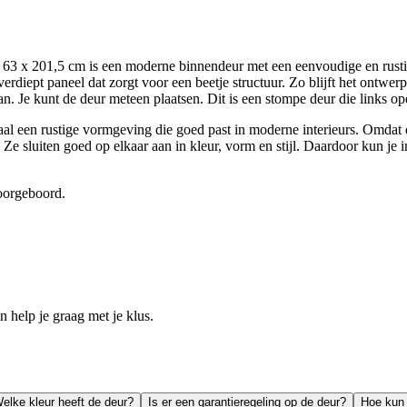
x 201,5 cm is een moderne binnendeur met een eenvoudige en rustige 
verdiept paneel dat zorgt voor een beetje structuur. Zo blijft het ontwe
an. Je kunt de deur meteen plaatsen. Dit is een stompe deur die links op
aal een rustige vormgeving die goed past in moderne interieurs. Omdat d
e sluiten goed op elkaar aan in kleur, vorm en stijl. Daardoor kun je in
voorgeboord.
help je graag met je klus.
elke kleur heeft de deur?
Is er een garantieregeling op de deur?
Hoe kun 