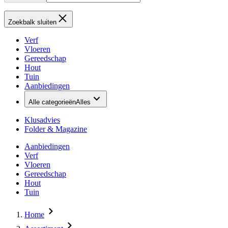
Zoekbalk sluiten
Verf
Vloeren
Gereedschap
Hout
Tuin
Aanbiedingen
Alle categorieën
Alles
Klusadvies
Folder & Magazine
Aanbiedingen
Verf
Vloeren
Gereedschap
Hout
Tuin
Home