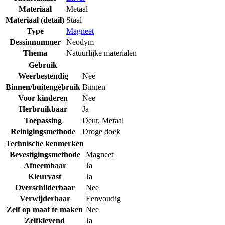
Materiaal
Metaal
Materiaal (detail)
Staal
Type
Magneet
Dessinnummer
Neodym
Thema
Natuurlijke materialen
Gebruik
Weerbestendig
Nee
Binnen/buitengebruik
Binnen
Voor kinderen
Nee
Herbruikbaar
Ja
Toepassing
Deur
,
Metaal
Reinigingsmethode
Droge doek
Technische kenmerken
Bevestigingsmethode
Magneet
Afneembaar
Ja
Kleurvast
Ja
Overschilderbaar
Nee
Verwijderbaar
Eenvoudig
Zelf op maat te maken
Nee
Zelfklevend
Ja