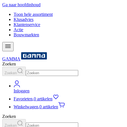
Ga naar hoofdinhoud
Toon hele assortiment
Klusadvies
Klantenservice
Actie
Bouwmarkten
GAMMA
Zoeken
Zoeken
Inloggen
Favorieten
,
0 artikelen
Winkelwagen
,
0 artikelen
Zoeken
Zoeken