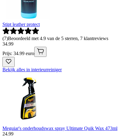
Stipt leather protect
(
7
)
Beoordeeld met 4.9 van de 5 sterren, 7 klantreviews
34
.
99
Prijs: 34.99 euro
Bekijk alles in interieurreiniger
Meguiar's onderhoudswax spray Ultimate Quik Wax 473ml
24
.
99