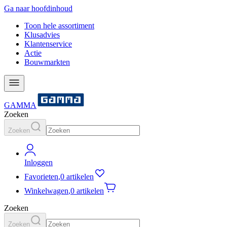
Ga naar hoofdinhoud
Toon hele assortiment
Klusadvies
Klantenservice
Actie
Bouwmarkten
GAMMA
Zoeken
Zoeken
Inloggen
Favorieten
,
0 artikelen
Winkelwagen
,
0 artikelen
Zoeken
Zoeken