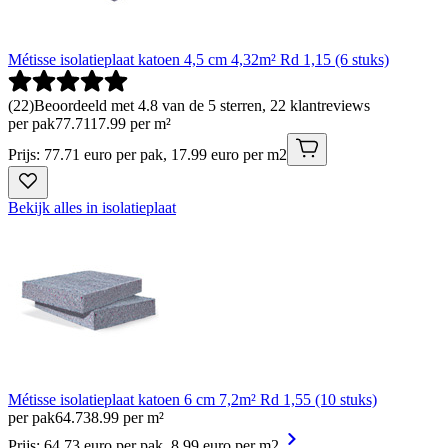
Métisse isolatieplaat katoen 4,5 cm 4,32m² Rd 1,15 (6 stuks)
(
22
)
Beoordeeld met 4.8 van de 5 sterren, 22 klantreviews
per pak
77
.
71
17.99 per m²
Prijs: 77.71 euro per pak, 17.99 euro per m2
Bekijk alles in isolatieplaat
Métisse isolatieplaat katoen 6 cm 7,2m² Rd 1,55 (10 stuks)
per pak
64
.
73
8.99 per m²
Prijs: 64.73 euro per pak, 8.99 euro per m2