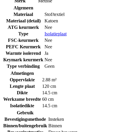
Merk
Métisse
Algemeen
Materiaal
Stof/textiel
Materiaal (detail)
Katoen
ATG keurmerk
Nee
Type
Isolatieplaat
FSC-keurmerk
Nee
PEFC Keurmerk
Nee
Warmte isolerend
Ja
Keymark keurmerk
Nee
Type verbinding
Geen
Afmetingen
Oppervlakte
2.88 m²
Lengte plaat
120 cm
Dikte
14.5 cm
Werkzame breedte
60 cm
Isolatiedikte
14.5 cm
Gebruik
Bevestigingsmethode
Insteken
Binnen/buitengebruik
Binnen