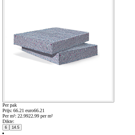
Per
pak
Prijs: 66.21 euro
66
.
21
Per
m²
:
22.99
22.99
per
m²
Dikte
:
6
14.5