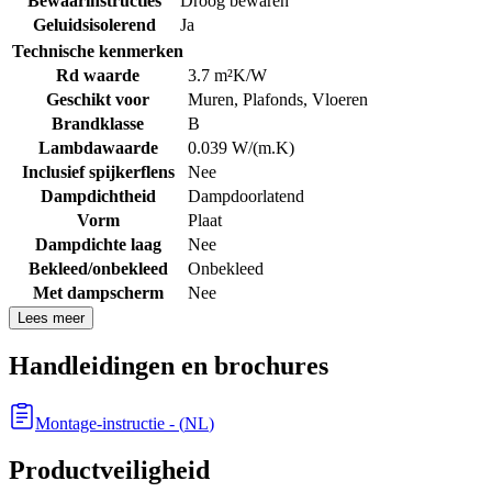
Bewaarinstructies
Droog bewaren
Geluidsisolerend
Ja
Technische kenmerken
Rd waarde
3.7 m²K/W
Geschikt voor
Muren
,
Plafonds
,
Vloeren
Brandklasse
B
Lambdawaarde
0.039 W/(m.K)
Inclusief spijkerflens
Nee
Dampdichtheid
Dampdoorlatend
Vorm
Plaat
Dampdichte laag
Nee
Bekleed/onbekleed
Onbekleed
Met dampscherm
Nee
Lees meer
Handleidingen en brochures
Montage-instructie
- (
NL
)
Productveiligheid