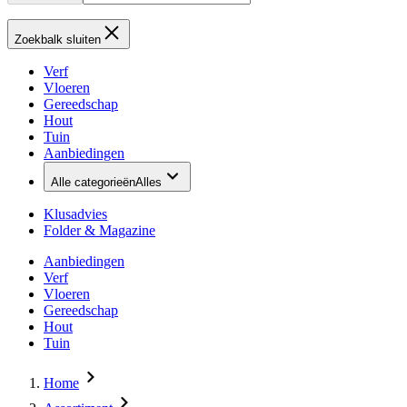
Zoekbalk sluiten
Verf
Vloeren
Gereedschap
Hout
Tuin
Aanbiedingen
Alle categorieën
Alles
Klusadvies
Folder & Magazine
Aanbiedingen
Verf
Vloeren
Gereedschap
Hout
Tuin
Home