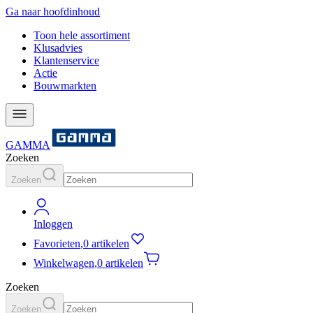
Ga naar hoofdinhoud
Toon hele assortiment
Klusadvies
Klantenservice
Actie
Bouwmarkten
GAMMA
Zoeken
Zoeken
Inloggen
Favorieten
,
0 artikelen
Winkelwagen
,
0 artikelen
Zoeken
Zoeken