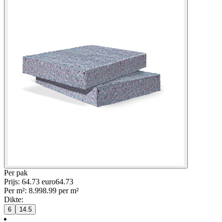
Per
pak
Prijs: 64.73 euro
64
.
73
Per
m²
:
8.99
8.99
per
m²
Dikte
:
6
14.5