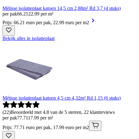
Métisse isolatieplaat katoen 14,5 cm 2,88m² Rd 3,7 (4 stuks)
per pak
66
.
21
22.99 per m²
Prijs: 66.21 euro per pak, 22.99 euro per m2
Bekijk alles in isolatieplaat
Métisse isolatieplaat katoen 4,5 cm 4,32m² Rd 1,15 (6 stuks)
(
22
)
Beoordeeld met 4.8 van de 5 sterren, 22 klantreviews
per pak
77
.
71
17.99 per m²
Prijs: 77.71 euro per pak, 17.99 euro per m2