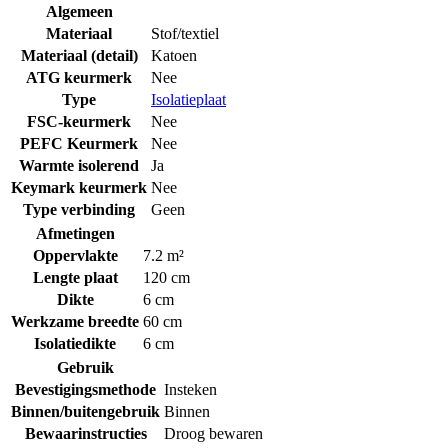
Algemeen
Materiaal
Stof/textiel
Materiaal (detail)
Katoen
ATG keurmerk
Nee
Type
Isolatieplaat
FSC-keurmerk
Nee
PEFC Keurmerk
Nee
Warmte isolerend
Ja
Keymark keurmerk
Nee
Type verbinding
Geen
Afmetingen
Oppervlakte
7.2 m²
Lengte plaat
120 cm
Dikte
6 cm
Werkzame breedte
60 cm
Isolatiedikte
6 cm
Gebruik
Bevestigingsmethode
Insteken
Binnen/buitengebruik
Binnen
Bewaarinstructies
Droog bewaren