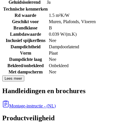
Geluidsisolerend
Ja
Technische kenmerken
Rd waarde
1.5 m²K/W
Geschikt voor
Muren
,
Plafonds
,
Vloeren
Brandklasse
B
Lambdawaarde
0.039 W/(m.K)
Inclusief spijkerflens
Nee
Dampdichtheid
Dampdoorlatend
Vorm
Plaat
Dampdichte laag
Nee
Bekleed/onbekleed
Onbekleed
Met dampscherm
Nee
Lees meer
Handleidingen en brochures
Montage-instructie
- (
NL
)
Productveiligheid