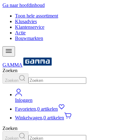
Ga naar hoofdinhoud
Toon hele assortiment
Klusadvies
Klantenservice
Actie
Bouwmarkten
GAMMA
Zoeken
Zoeken
Inloggen
Favorieten
,
0 artikelen
Winkelwagen
,
0 artikelen
Zoeken
Zoeken