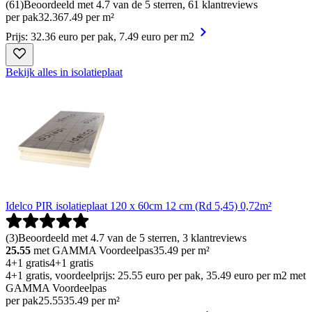
(
61
)
Beoordeeld met 4.7 van de 5 sterren, 61 klantreviews
per pak
32
.
36
7.49 per m²
Prijs: 32.36 euro per pak, 7.49 euro per m2
Bekijk alles in isolatieplaat
Idelco PIR isolatieplaat 120 x 60cm 12 cm (Rd 5,45) 0,72m²
(
3
)
Beoordeeld met 4.7 van de 5 sterren, 3 klantreviews
25.55
met GAMMA Voordeelpas
35.49
per m²
4+1 gratis
4+1 gratis
4+1 gratis, voordeelprijs: 25.55 euro per pak, 35.49 euro per m2 met
GAMMA Voordeelpas
per pak
25
.
55
35.49 per m²