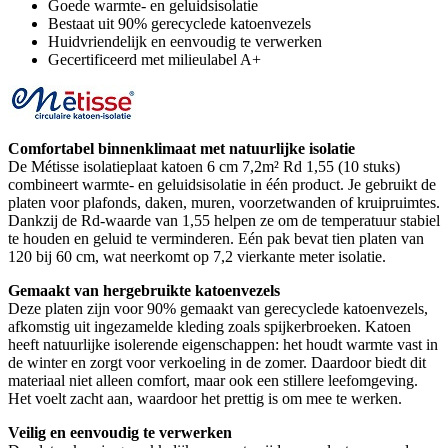
Goede warmte- en geluidsisolatie
Bestaat uit 90% gerecyclede katoenvezels
Huidvriendelijk en eenvoudig te verwerken
Gecertificeerd met milieulabel A+
Comfortabel binnenklimaat met natuurlijke isolatie
De Métisse isolatieplaat katoen 6 cm 7,2m² Rd 1,55 (10 stuks)
combineert warmte- en geluidsisolatie in één product. Je gebruikt de
platen voor plafonds, daken, muren, voorzetwanden of kruipruimtes.
Dankzij de Rd-waarde van 1,55 helpen ze om de temperatuur stabiel
te houden en geluid te verminderen. Eén pak bevat tien platen van
120 bij 60 cm, wat neerkomt op 7,2 vierkante meter isolatie.
Gemaakt van hergebruikte katoenvezels
Deze platen zijn voor 90% gemaakt van gerecyclede katoenvezels,
afkomstig uit ingezamelde kleding zoals spijkerbroeken. Katoen
heeft natuurlijke isolerende eigenschappen: het houdt warmte vast in
de winter en zorgt voor verkoeling in de zomer. Daardoor biedt dit
materiaal niet alleen comfort, maar ook een stillere leefomgeving.
Het voelt zacht aan, waardoor het prettig is om mee te werken.
Veilig en eenvoudig te verwerken