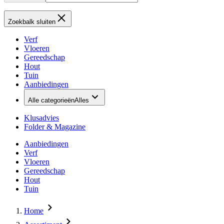
Zoekbalk sluiten
Verf
Vloeren
Gereedschap
Hout
Tuin
Aanbiedingen
Alle categorieën
Alles
Klusadvies
Folder & Magazine
Aanbiedingen
Verf
Vloeren
Gereedschap
Hout
Tuin
Home