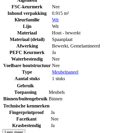
Algemeen
FSC-keurmerk
Nee
Inhoud verpakking
0.915 m²
Kleurfamilie
Wit
Lijn
Wit
Materiaal
Hout - bewerkt
Materiaal (detail)
Spaanplaat
Afwerking
Bewerkt
,
Gemelamineerd
PEFC Keurmerk
Ja
Waterbestendig
Nee
Voelbare houtstructuur
Nee
Type
Meubelpaneel
Aantal stuks
1 stuks
Gebruik
Toepassing
Meubels
Binnen/buitengebruik
Binnen
Technische kenmerken
Fingerprintproof
Ja
Facetkant
Nee
Krasbestendig
Ja
Lees meer