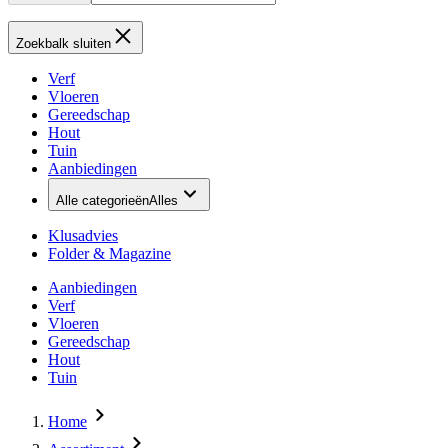
Zoekbalk sluiten
Verf
Vloeren
Gereedschap
Hout
Tuin
Aanbiedingen
Alle categorieën
Alles
Klusadvies
Folder & Magazine
Aanbiedingen
Verf
Vloeren
Gereedschap
Hout
Tuin
Home