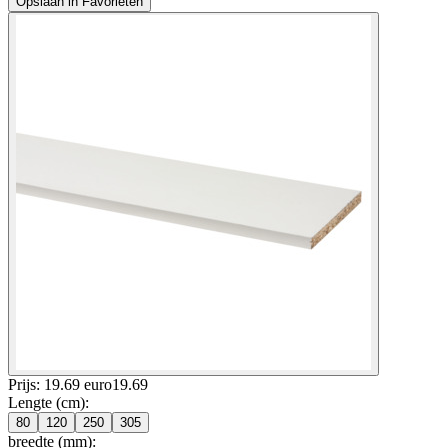
Opslaan in Favorieten
Prijs: 19.69 euro
19
.
69
Lengte (cm)
:
80
120
250
305
breedte (mm)
: