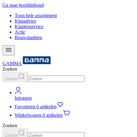
Ga naar hoofdinhoud
Toon hele assortiment
Klusadvies
Klantenservice
Actie
Bouwmarkten
GAMMA
Zoeken
Zoeken
Inloggen
Favorieten
,
0 artikelen
Winkelwagen
,
0 artikelen
Zoeken
Zoeken