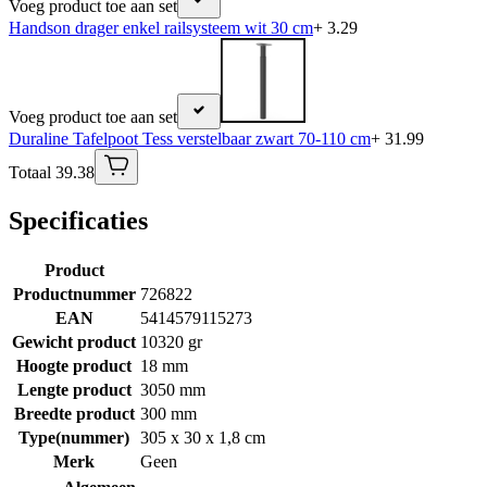
Voeg product toe aan set
Handson drager enkel railsysteem wit 30 cm
+ 3.29
Voeg product toe aan set
Duraline Tafelpoot Tess verstelbaar zwart 70-110 cm
+ 31.99
Totaal 39.38
Specificaties
Product
Productnummer
726822
EAN
5414579115273
Gewicht product
10320 gr
Hoogte product
18 mm
Lengte product
3050 mm
Breedte product
300 mm
Type(nummer)
305 x 30 x 1,8 cm
Merk
Geen