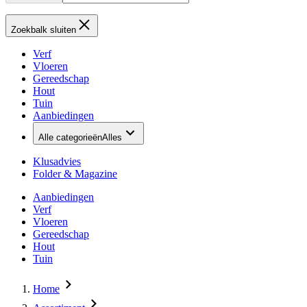
Zoekbalk sluiten
Verf
Vloeren
Gereedschap
Hout
Tuin
Aanbiedingen
Alle categorieën
Alles
Klusadvies
Folder & Magazine
Aanbiedingen
Verf
Vloeren
Gereedschap
Hout
Tuin
Home