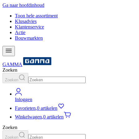
Ga naar hoofdinhoud
Toon hele assortiment
Klusadvies
Klantenservice
Actie
Bouwmarkten
GAMMA
Zoeken
Zoeken
Inloggen
Favorieten
,
0 artikelen
Winkelwagen
,
0 artikelen
Zoeken
Zoeken