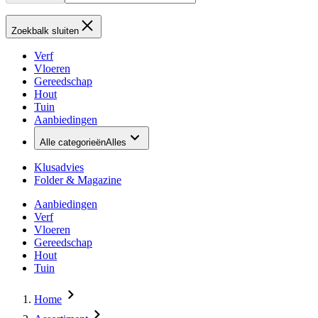
Zoekbalk sluiten
Verf
Vloeren
Gereedschap
Hout
Tuin
Aanbiedingen
Alle categorieën
Alles
Klusadvies
Folder & Magazine
Aanbiedingen
Verf
Vloeren
Gereedschap
Hout
Tuin
Home