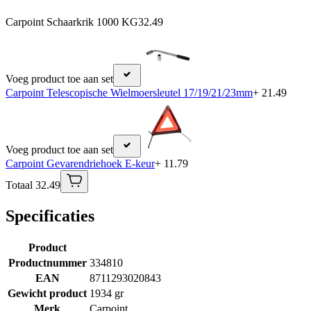
Carpoint Schaarkrik 1000 KG
32.49
Voeg product toe aan set
Carpoint Telescopische Wielmoersleutel 17/19/21/23mm
+ 21.49
Voeg product toe aan set
Carpoint Gevarendriehoek E-keur
+ 11.79
Totaal 32.49
Specificaties
Product
Productnummer
334810
EAN
8711293020843
Gewicht product
1934 gr
Merk
Carpoint