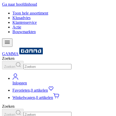
Ga naar hoofdinhoud
Toon hele assortiment
Klusadvies
Klantenservice
Actie
Bouwmarkten
GAMMA
Zoeken
Zoeken
Inloggen
Favorieten
,
0 artikelen
Winkelwagen
,
0 artikelen
Zoeken
Zoeken