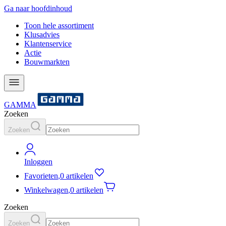
Ga naar hoofdinhoud
Toon hele assortiment
Klusadvies
Klantenservice
Actie
Bouwmarkten
GAMMA
Zoeken
Zoeken
Inloggen
Favorieten
,
0 artikelen
Winkelwagen
,
0 artikelen
Zoeken
Zoeken