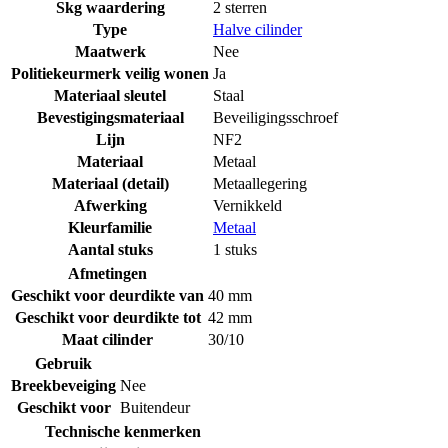
Skg waardering
2 sterren
Type
Halve cilinder
Maatwerk
Nee
Politiekeurmerk veilig wonen
Ja
Materiaal sleutel
Staal
Bevestigingsmateriaal
Beveiligingsschroef
Lijn
NF2
Materiaal
Metaal
Materiaal (detail)
Metaallegering
Afwerking
Vernikkeld
Kleurfamilie
Metaal
Aantal stuks
1 stuks
Afmetingen
Geschikt voor deurdikte van
40 mm
Geschikt voor deurdikte tot
42 mm
Maat cilinder
30/10
Gebruik
Breekbeveiging
Nee
Geschikt voor
Buitendeur
Technische kenmerken