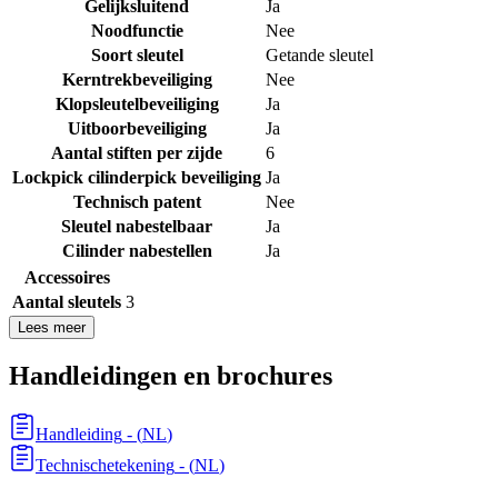
Gelijksluitend
Ja
Noodfunctie
Nee
Soort sleutel
Getande sleutel
Kerntrekbeveiliging
Nee
Klopsleutelbeveiliging
Ja
Uitboorbeveiliging
Ja
Aantal stiften per zijde
6
Lockpick cilinderpick beveiliging
Ja
Technisch patent
Nee
Sleutel nabestelbaar
Ja
Cilinder nabestellen
Ja
Accessoires
Aantal sleutels
3
Lees meer
Handleidingen en brochures
Handleiding
- (
NL
)
Technischetekening
- (
NL
)