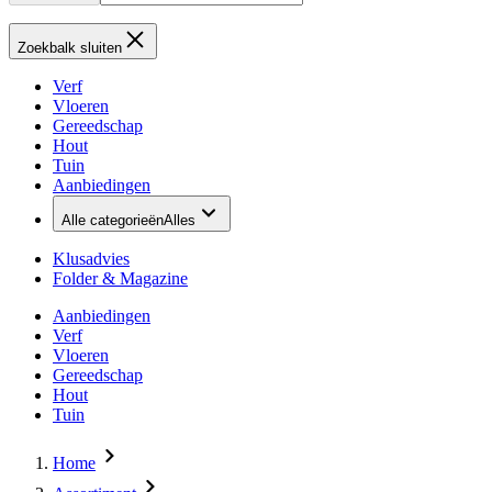
Zoekbalk sluiten
Verf
Vloeren
Gereedschap
Hout
Tuin
Aanbiedingen
Alle categorieën
Alles
Klusadvies
Folder & Magazine
Aanbiedingen
Verf
Vloeren
Gereedschap
Hout
Tuin
Home