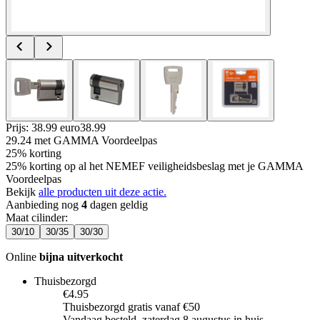
Prijs: 38.99 euro
38
.
99
29.24
met GAMMA Voordeelpas
25% korting
25% korting op al het NEMEF veiligheidsbeslag met je GAMMA
Voordeelpas
Bekijk
alle producten uit deze actie.
Aanbieding nog
4
dagen geldig
Maat cilinder
:
30/10
30/35
30/30
Online
bijna uitverkocht
Thuisbezorgd
€4.95
Thuisbezorgd gratis vanaf €50
Vandaag besteld, zaterdag 8 augustus in huis