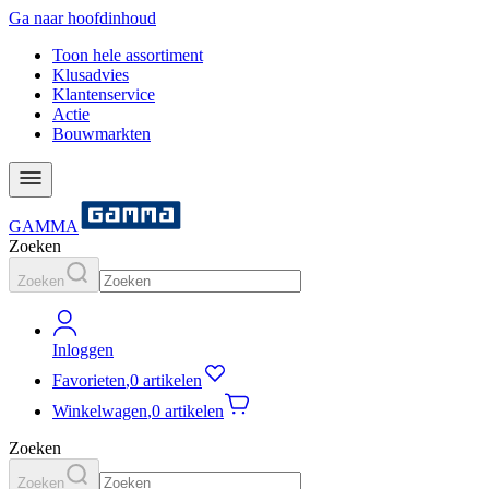
Ga naar hoofdinhoud
Toon hele assortiment
Klusadvies
Klantenservice
Actie
Bouwmarkten
GAMMA
Zoeken
Zoeken
Inloggen
Favorieten
,
0 artikelen
Winkelwagen
,
0 artikelen
Zoeken
Zoeken