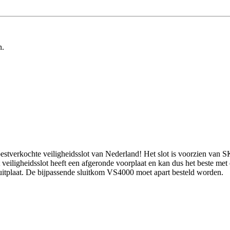
n.
stverkochte veiligheidsslot van Nederland! Het slot is voorzien van SK
it veiligheidsslot heeft een afgeronde voorplaat en kan dus het beste m
sluitplaat. De bijpassende sluitkom VS4000 moet apart besteld worden.