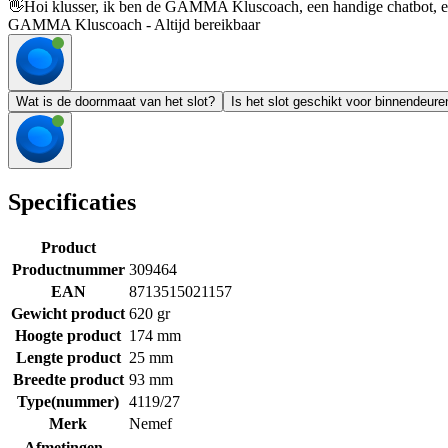
👋
Hoi klusser, ik ben de GAMMA Kluscoach, een handige chatbot, en 
GAMMA Kluscoach - Altijd bereikbaar
Wat is de doornmaat van het slot?
Is het slot geschikt voor binnendeure
Specificaties
Product
Productnummer
309464
EAN
8713515021157
Gewicht product
620 gr
Hoogte product
174 mm
Lengte product
25 mm
Breedte product
93 mm
Type(nummer)
4119/27
Merk
Nemef
Afmetingen