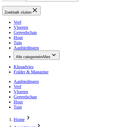
Zoekbalk sluiten
Verf
Vloeren
Gereedschap
Hout
Tuin
Aanbiedingen
Alle categorieën
Alles
Klusadvies
Folder & Magazine
Aanbiedingen
Verf
Vloeren
Gereedschap
Hout
Tuin
Home