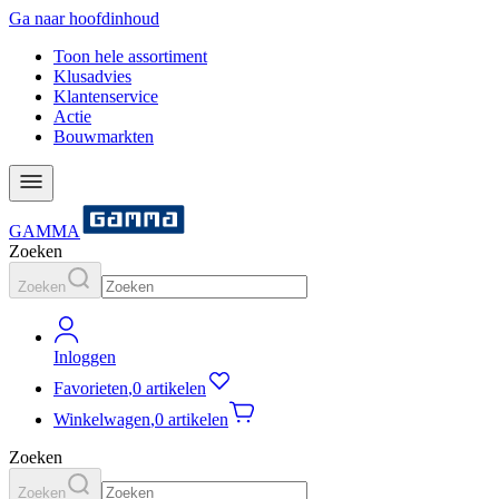
Ga naar hoofdinhoud
Toon hele assortiment
Klusadvies
Klantenservice
Actie
Bouwmarkten
GAMMA
Zoeken
Zoeken
Inloggen
Favorieten
,
0 artikelen
Winkelwagen
,
0 artikelen
Zoeken
Zoeken