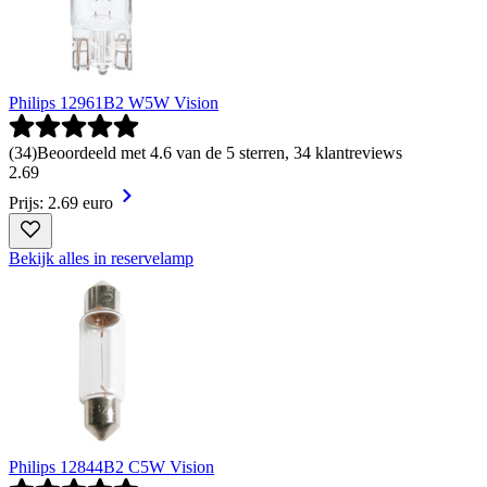
Philips 12961B2 W5W Vision
(
34
)
Beoordeeld met 4.6 van de 5 sterren, 34 klantreviews
2
.
69
Prijs: 2.69 euro
Bekijk alles in reservelamp
Philips 12844B2 C5W Vision