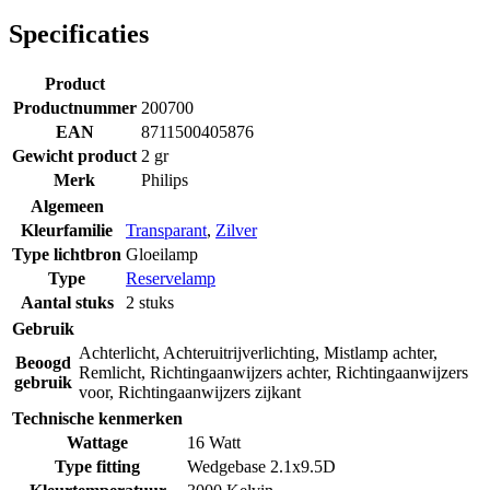
Specificaties
Product
Productnummer
200700
EAN
8711500405876
Gewicht product
2 gr
Merk
Philips
Algemeen
Kleurfamilie
Transparant
,
Zilver
Type lichtbron
Gloeilamp
Type
Reservelamp
Aantal stuks
2 stuks
Gebruik
Achterlicht
,
Achteruitrijverlichting
,
Mistlamp achter
,
Beoogd
Remlicht
,
Richtingaanwijzers achter
,
Richtingaanwijzers
gebruik
voor
,
Richtingaanwijzers zijkant
Technische kenmerken
Wattage
16 Watt
Type fitting
Wedgebase 2.1x9.5D