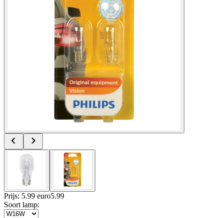
Prijs: 5.99 euro
5
.
99
Soort lamp
: