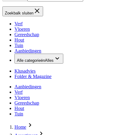
Zoekbalk sluiten
Verf
Vloeren
Gereedschap
Hout
Tuin
Aanbiedingen
Alle categorieën
Alles
Klusadvies
Folder & Magazine
Aanbiedingen
Verf
Vloeren
Gereedschap
Hout
Tuin
Home