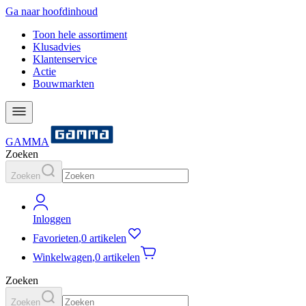
Ga naar hoofdinhoud
Toon hele assortiment
Klusadvies
Klantenservice
Actie
Bouwmarkten
GAMMA
Zoeken
Zoeken
Inloggen
Favorieten
,
0 artikelen
Winkelwagen
,
0 artikelen
Zoeken
Zoeken