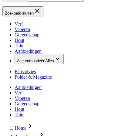
Zoekbalk sluiten
Verf
Vloeren
Gereedschap
Hout
Tuin
Aanbiedingen
Alle categorieën
Alles
Klusadvies
Folder & Magazine
Aanbiedingen
Verf
Vloeren
Gereedschap
Hout
Tuin
Home