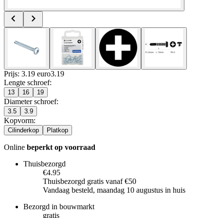
Prijs: 3.19 euro
3
.
19
Lengte schroef
:
13
16
19
Diameter schroef
:
3.5
3.9
Kopvorm
:
Cilinderkop
Platkop
Online
beperkt op voorraad
Thuisbezorgd
€4.95
Thuisbezorgd gratis vanaf €50
Vandaag besteld, maandag 10 augustus in huis
Bezorgd in bouwmarkt
gratis