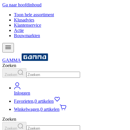
Ga naar hoofdinhoud
Toon hele assortiment
Klusadvies
Klantenservice
Actie
Bouwmarkten
GAMMA
Zoeken
Zoeken
Inloggen
Favorieten
,
0 artikelen
Winkelwagen
,
0 artikelen
Zoeken
Zoeken