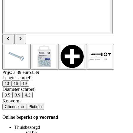
Prijs: 3.39 euro
3
.
39
Lengte schroef
:
13
16
19
Diameter schroef
:
3.5
3.9
4.2
Kopvorm
:
Cilinderkop
Platkop
Online
beperkt op voorraad
Thuisbezorgd
€4.95