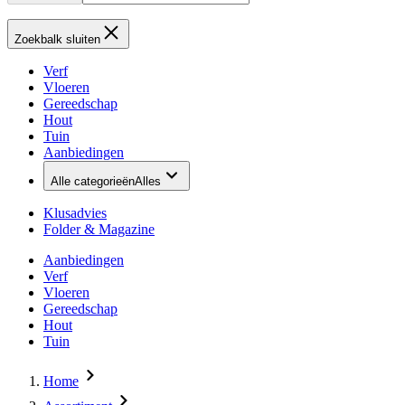
Zoekbalk sluiten
Verf
Vloeren
Gereedschap
Hout
Tuin
Aanbiedingen
Alle categorieën
Alles
Klusadvies
Folder & Magazine
Aanbiedingen
Verf
Vloeren
Gereedschap
Hout
Tuin
Home